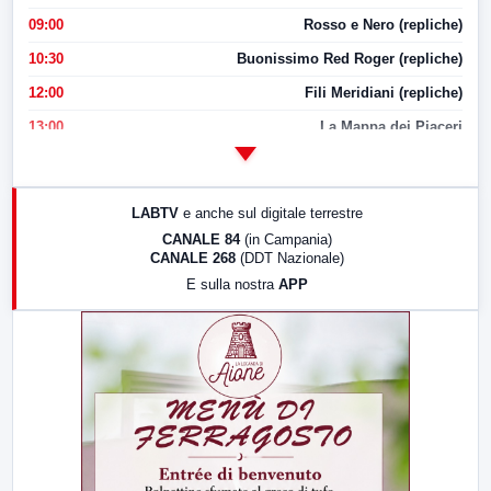
09:00
Rosso e Nero (repliche)
10:30
Buonissimo Red Roger (repliche)
12:00
Fili Meridiani (repliche)
13:00
La Mappa dei Piaceri
14:00
LabNews
17:00
LabNews (replica)
LABTV
e anche sul digitale terrestre
18:30
Di Faccia e di Profilo (repliche)
CANALE 84
(in Campania)
CANALE 268
(DDT Nazionale)
19:30
LabNews (Diretta)
E sulla nostra
APP
21:00
Free Sport
23:00
LabNews (replica)