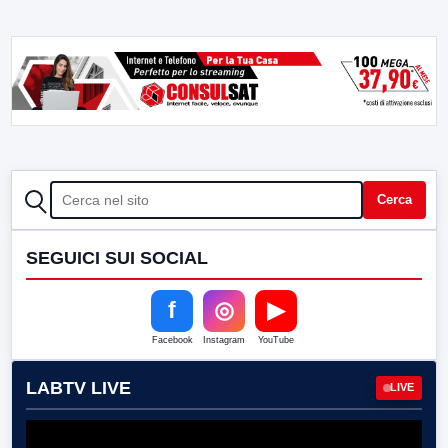
CERCA
Cerca
SEGUICI SUI SOCIAL
f
◎
▶
Facebook
Instagram
YouTube
LABTV LIVE
LIVE