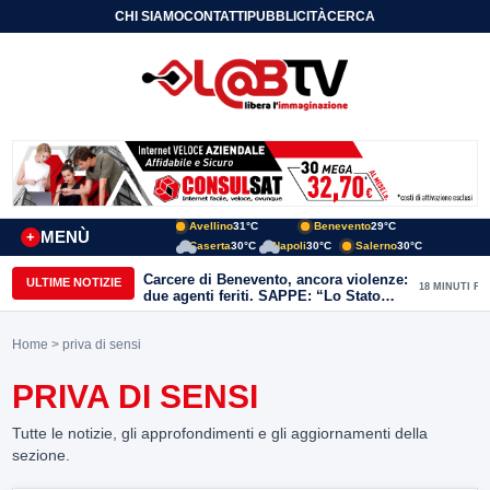
CHI SIAMO
CONTATTI
PUBBLICITÀ
CERCA
Avellino
31°C
Benevento
29°C
MENÙ
+
Caserta
30°C
Napoli
30°C
Salerno
30°C
Carcere di Benevento, ancora violenze:
ULTIME NOTIZIE
18 MINUTI FA
due agenti feriti. SAPPE: “Lo Stato
non può arretrare”
Home
> priva di sensi
PRIVA DI SENSI
Tutte le notizie, gli approfondimenti e gli aggiornamenti della
sezione.