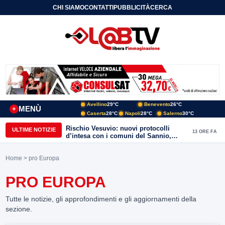
CHI SIAMO
CONTATTI
PUBBLICITÀ
CERCA
Avellino
29°C
Benevento
26°C
MENÙ
+
Caserta
28°C
Napoli
28°C
Salerno
30°C
Rischio Vesuvio: nuovi protocolli
ULTIME NOTIZIE
13 ORE FA
d’intesa con i comuni del Sannio,
firmato il protocollo con Arpaise
Home
> pro Europa
PRO EUROPA
Tutte le notizie, gli approfondimenti e gli aggiornamenti della
sezione.