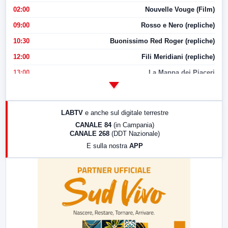
02:00
Nouvelle Vouge (Film)
09:00
Rosso e Nero (repliche)
10:30
Buonissimo Red Roger (repliche)
12:00
Fili Meridiani (repliche)
13:00
La Mappa dei Piaceri
14:00
LabNews
17:00
LabNews (replica)
LABTV
e anche sul digitale terrestre
18:30
Di Faccia e di Profilo (repliche)
CANALE 84
(in Campania)
CANALE 268
(DDT Nazionale)
19:30
LabNews (Diretta)
E sulla nostra
APP
21:00
Free Sport
23:00
LabNews (replica)