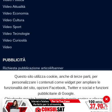
Video Attualità
Video Economia
Video Cultura
Video Sport
Video Tecnologie
Video Curiosità
Video
PUBBLICITÀ
Richiesta pubblicazione articoli/banner
Questo sito utilizza cookie, anche di terze parti, per
SEGUICI SUI SOCIAL
personalizzare i contenuti come widget per ampliare le
funzionalità del sito, opzioni Facebook, Twitter e social e funzioni
f
◎
▶
pubblicitarie di Google.
Facebook
Instagram
YouTube
×
Chiudendo questo banner, scorrendo questa pagina o cliccando
su qualunque suo elemento acconsenti all'uso dei cookie.
© 2026 LABTV - Tutti i diritti riservati