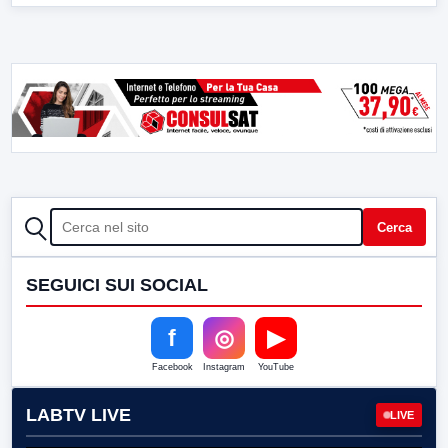
CERCA
Cerca
SEGUICI SUI SOCIAL
f
◎
▶
Facebook
Instagram
YouTube
LABTV LIVE
LIVE