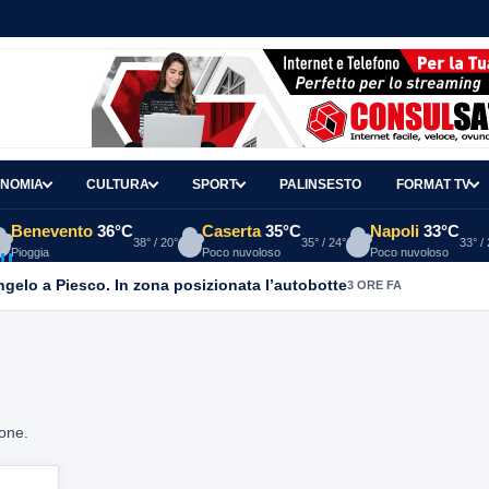
NOMIA
CULTURA
SPORT
PALINSESTO
FORMAT TV
Benevento
36°C
Caserta
35°C
Napoli
33°C
38° / 20°
35° / 24°
33° /
Pioggia
Poco nuvoloso
Poco nuvoloso
Angelo a Piesco. In zona posizionata l’autobotte
3 ORE FA
ione.