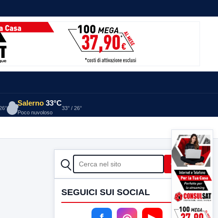
Salerno
33°C
 26°
33° / 26°
Poco nuvoloso
CERCA
Cerca
SEGUICI SUI SOCIAL
f
◎
▶