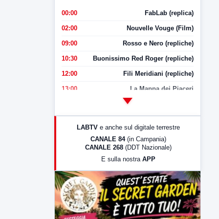
00:00
FabLab (replica)
02:00
Nouvelle Vouge (Film)
09:00
Rosso e Nero (repliche)
10:30
Buonissimo Red Roger (repliche)
12:00
Fili Meridiani (repliche)
13:00
La Mappa dei Piaceri
14:00
LabNews
17:00
LabNews (replica)
LABTV
e anche sul digitale terrestre
18:30
Di Faccia e di Profilo (repliche)
CANALE 84
(in Campania)
CANALE 268
(DDT Nazionale)
19:30
LabNews (Diretta)
E sulla nostra
APP
21:00
Free Sport
23:00
LabNews (replica)