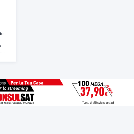
to
a
...