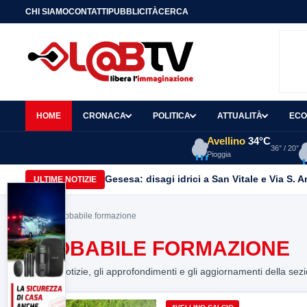
CHI SIAMO
CONTATTI
PUBBLICITÀ
CERCA
HOME
CRONACA
POLITICA
ATTUALITÀ
ECO
Avellino
34°C
36° / 20°
Pioggia
Gesesa: disagi idrici a San Vitale e Via S. 
ULTIME NOTIZIE
Home
> probabile formazione
PROBABILE FORMAZIONE
Tutte le notizie, gli approfondimenti e gli aggiornamenti della sez