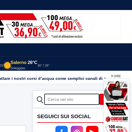
Salerno
26°C
 26°
36° / 26°
Soleggiato
9 ORE
Inquinamento Calore: LIPU Benevento chiede trasparenza. “Basta emergenze: non possiamo continuare a trattare i nostri corsi d’acqua come semplici canali di scarico
FA
CERCA
Cerca
SEGUICI SUI SOCIAL
f
◎
▶