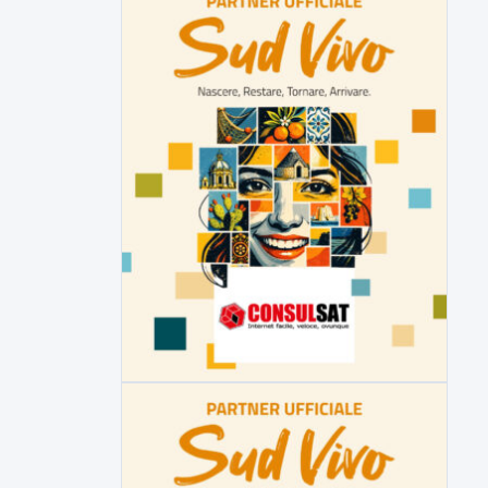
▶
7 AGOSTO 2026
CRONACA
Malore o aggressione? Sarà
l'autopsia a chiarire il giallo di Villa
Adriana
Sarà affidato con ogni probabilità all'inizio
della prossima settimana l'incarico...