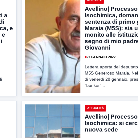
POLITICA
Avellino| Processo
i a
Isochimica, domani
di
sentenza di primo 
ca, e
Maraia (M5S): sia 
 e
monito alle istituzi
i
segno di mio padr
Giovanni
27 GENNAIO 2022
Lettera aperta del deputato
M5S Generoso Maraia. Nell
i
di venerdì 28 gennaio, pres
“bunker”...
ATTUALITÀ
Avellino| Processo
Isochimica: si cer
nuova sede