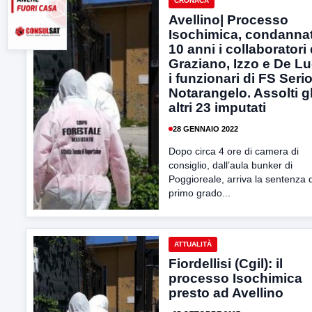
CRONACA
Avellino| Processo
Isochimica, condannat
10 anni i collaboratori 
Graziano, Izzo e De Lu
i funzionari di FS Serio
Notarangelo. Assolti gl
altri 23 imputati
28 GENNAIO 2022
Dopo circa 4 ore di camera di
consiglio, dall’aula bunker di
Poggioreale, arriva la sentenza d
primo grado...
ATTUALITÀ
Fiordellisi (Cgil): il
processo Isochimica
presto ad Avellino