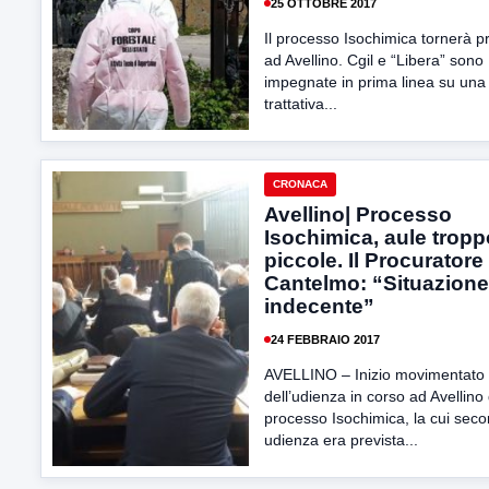
25 OTTOBRE 2017
Il processo Isochimica tornerà p
ad Avellino. Cgil e “Libera” sono
impegnate in prima linea su una
trattativa...
CRONACA
Avellino| Processo
Isochimica, aule tropp
piccole. Il Procuratore
Cantelmo: “Situazione
indecente”
24 FEBBRAIO 2017
AVELLINO – Inizio movimentato
dell’udienza in corso ad Avellino 
processo Isochimica, la cui sec
udienza era prevista...