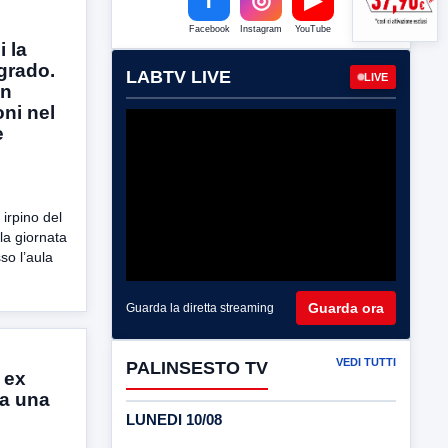
Facebook
Instagram
YouTube
 la
grado.
LABTV LIVE
LIVE
un
oni nel
e
 irpino del
a giornata
so l’aula
Guarda ora
Guarda la diretta streaming
VEDI TUTTI
PALINSESTO TV
 ex
ca una
LUNEDI 10/08