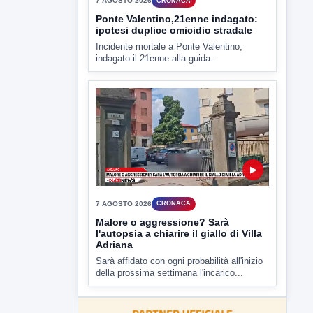
Miasmi e Calore, l'ASL parla
attraverso il Comune
Nessuna nuova moria di pesci e nessuna
criticità igienico-sanitaria nel...
▶
7 AGOSTO 2026
CRONACA
Ponte Valentino,21enne indagato:
ipotesi duplice omicidio stradale
Incidente mortale a Ponte Valentino,
indagato il 21enne alla guida...