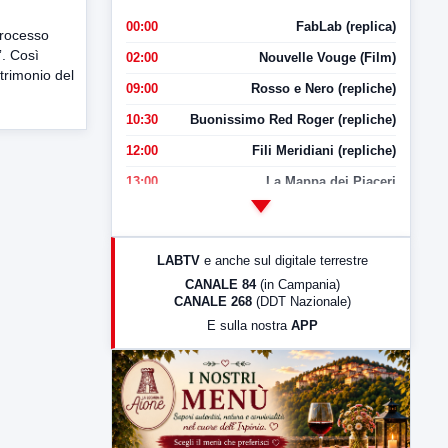
00:00
FabLab (replica)
processo
”. Così
02:00
Nouvelle Vouge (Film)
trimonio del
09:00
Rosso e Nero (repliche)
10:30
Buonissimo Red Roger (repliche)
12:00
Fili Meridiani (repliche)
13:00
La Mappa dei Piaceri
14:00
LabNews
17:00
LabNews (replica)
LABTV
e anche sul digitale terrestre
18:30
Di Faccia e di Profilo (repliche)
CANALE 84
(in Campania)
CANALE 268
(DDT Nazionale)
19:30
LabNews (Diretta)
E sulla nostra
APP
21:00
Free Sport
23:00
LabNews (replica)