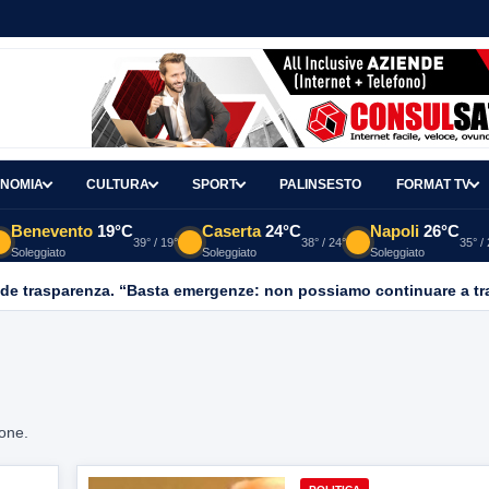
NOMIA
CULTURA
SPORT
PALINSESTO
FORMAT TV
Benevento
19°C
Caserta
24°C
Napoli
26°C
39° / 19°
38° / 24°
35° /
Soleggiato
Soleggiato
Soleggiato
ione.