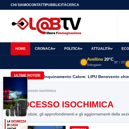
CHI SIAMO
CONTATTI
PUBBLICITÀ
CERCA
HOME
CRONACA
POLITICA
ATTUALITÀ
ECO
Avellino
20°C
38° / 20°
Soleggiato
ULTIME NOTIZIE
Home
> processo isochimica
PROCESSO ISOCHIMICA
Tutte le notizie, gli approfondimenti e gli aggiornamenti della sez