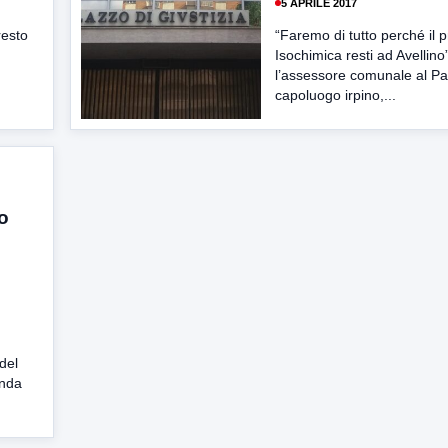
5 APRILE 2017
resto
“Faremo di tutto perché il 
Isochimica resti ad Avellino
l’assessore comunale al Pa
capoluogo irpino,...
o
del
onda