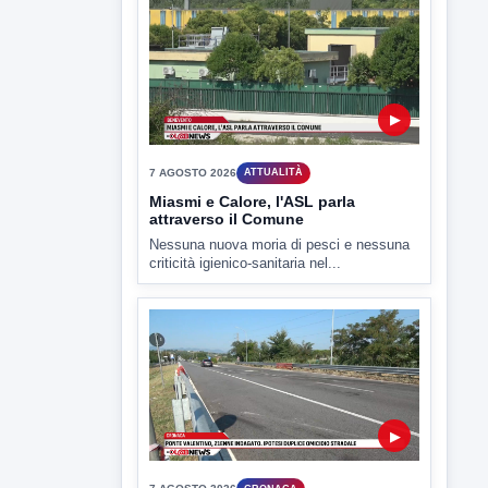
▶
7 AGOSTO 2026
SPORT BENEVENTO
Benevento Calcio: Le scelte di
Floro Flores per il debutto di Coppa
Italia
Il Benevento è pronto al debutto di Coppa
Italia. Scelte...
▶
7 AGOSTO 2026
ATTUALITÀ