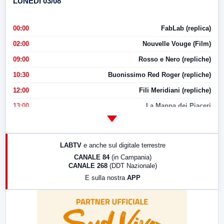
LUNEDI 03/08
00:00
FabLab (replica)
02:00
Nouvelle Vouge (Film)
09:00
Rosso e Nero (repliche)
10:30
Buonissimo Red Roger (repliche)
12:00
Fili Meridiani (repliche)
13:00
La Mappa dei Piaceri
14:00
LabNews
17:00
LabNews (replica)
LABTV
e anche sul digitale terrestre
18:30
Di Faccia e di Profilo (repliche)
CANALE 84
(in Campania)
CANALE 268
(DDT Nazionale)
19:30
LabNews (Diretta)
E sulla nostra
APP
21:00
Free Sport
23:00
LabNews (replica)