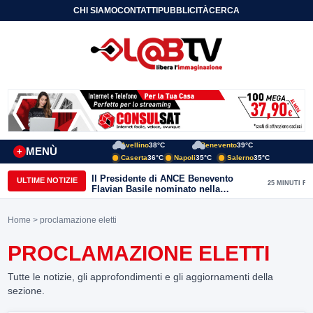
CHI SIAMO
CONTATTI
PUBBLICITÀ
CERCA
Avellino
38°C
Benevento
39°C
MENÙ
+
Caserta
36°C
Napoli
35°C
Salerno
35°C
Il Presidente di ANCE Benevento
ULTIME NOTIZIE
25 MINUTI FA
Flavian Basile nominato nella
Commissione Tecnica
“Internazionalizzazione” di
Home
> proclamazione eletti
Confindustria Nazionale
PROCLAMAZIONE ELETTI
Tutte le notizie, gli approfondimenti e gli aggiornamenti della
sezione.