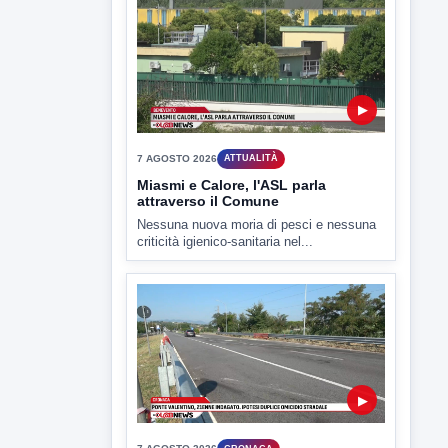
TUTTI I VIDEO
▶
7 AGOSTO 2026
SPORT BENEVENTO
Benevento Calcio: Le scelte di
Floro Flores per il debutto di Coppa
Italia
Il Benevento è pronto al debutto di Coppa
Italia. Scelte...