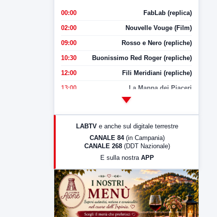
00:00
FabLab (replica)
02:00
Nouvelle Vouge (Film)
09:00
Rosso e Nero (repliche)
10:30
Buonissimo Red Roger (repliche)
12:00
Fili Meridiani (repliche)
13:00
La Mappa dei Piaceri
14:00
LabNews
17:00
LabNews (replica)
LABTV
e anche sul digitale terrestre
18:30
Di Faccia e di Profilo (repliche)
CANALE 84
(in Campania)
CANALE 268
(DDT Nazionale)
19:30
LabNews (Diretta)
E sulla nostra
APP
21:00
Free Sport
23:00
LabNews (replica)