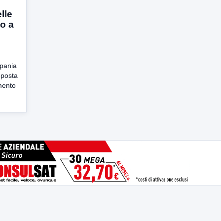
elle
o a
mpania
oposta
amento