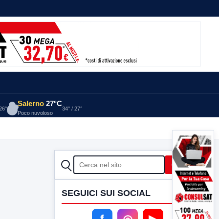
Salerno
27°C
 26°
34° / 27°
Poco nuvoloso
CERCA
Cerca
SEGUICI SUI SOCIAL
f
◎
▶