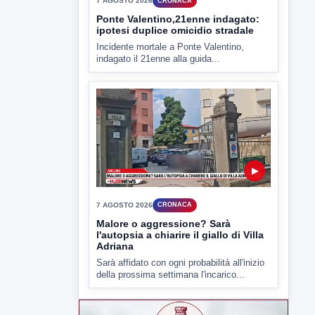
▶
7 AGOSTO 2026
ATTUALITÀ
Miasmi e Calore, l'ASL parla
attraverso il Comune
Nessuna nuova moria di pesci e nessuna
criticità igienico-sanitaria nel...
▶
7 AGOSTO 2026
CRONACA
Ponte Valentino,21enne indagato:
ipotesi duplice omicidio stradale
Incidente mortale a Ponte Valentino,
indagato il 21enne alla guida...