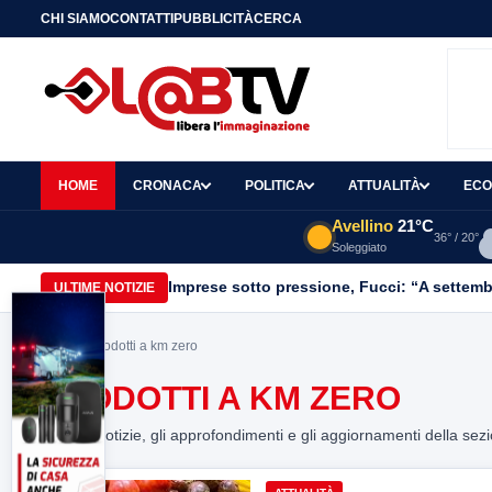
CHI SIAMO
CONTATTI
PUBBLICITÀ
CERCA
HOME
CRONACA
POLITICA
ATTUALITÀ
ECO
Avellino
21°C
36° / 20°
Soleggiato
Imprese sotto pressione, Fucci: “A settemb
ULTIME NOTIZIE
Home
> prodotti a km zero
PRODOTTI A KM ZERO
Tutte le notizie, gli approfondimenti e gli aggiornamenti della sez