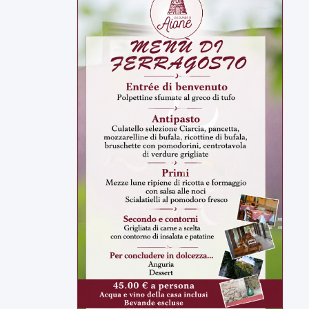
▶
7 AGOSTO 2026
CRONACA
Malore o aggressione? Sarà
l'autopsia a chiarire il giallo di Villa
Adriana
Sarà affidato con ogni probabilità all'inizio
della prossima settimana l'incarico...