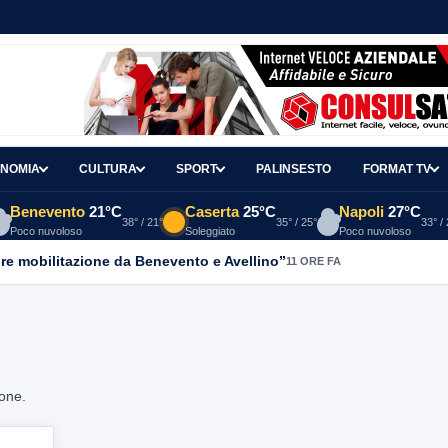
NOMIA
CULTURA
SPORT
PALINSESTO
FORMAT TV
Benevento
21°C
Caserta
25°C
Napoli
27°C
38° / 21°
35° / 25°
33° /
Poco nuvoloso
Soleggiato
Poco nuvoloso
re mobilitazione da Benevento e Avellino”
11 ORE FA
ione.