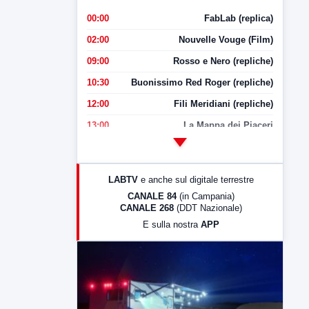
00:00
FabLab (replica)
02:00
Nouvelle Vouge (Film)
09:00
Rosso e Nero (repliche)
10:30
Buonissimo Red Roger (repliche)
12:00
Fili Meridiani (repliche)
13:00
La Mappa dei Piaceri
14:00
LabNews
17:00
LabNews (replica)
LABTV
e anche sul digitale terrestre
18:30
Di Faccia e di Profilo (repliche)
CANALE 84
(in Campania)
CANALE 268
(DDT Nazionale)
19:30
LabNews (Diretta)
E sulla nostra
APP
21:00
Free Sport
23:00
LabNews (replica)