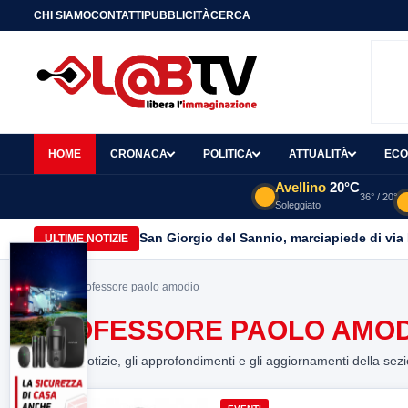
CHI SIAMO
CONTATTI
PUBBLICITÀ
CERCA
HOME
CRONACA
POLITICA
ATTUALITÀ
ECO
Avellino
20°C
36° / 20°
Soleggiato
San Giorgio del Sannio, marciapiede di via
ULTIME NOTIZIE
Home
> professore paolo amodio
PROFESSORE PAOLO AMOD
Tutte le notizie, gli approfondimenti e gli aggiornamenti della sez