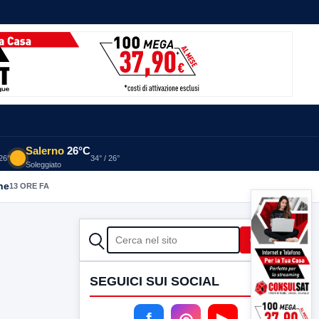
Salerno
26°C
 26°
34° / 26°
Soleggiato
he
13 ORE FA
CERCA
Cerca
SEGUICI SUI SOCIAL
f
◎
▶