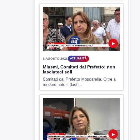
Capua Vetere chiude le...
▶
6 AGOSTO 2026
ATTUALITÀ
Miasmi, Comitati dal Prefetto: non
lasciateci soli
Comitati dal Prefetto Moscarella. Oltre a
rendere noto il flash...