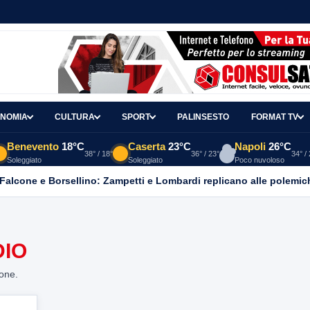
NOMIA
CULTURA
SPORT
PALINSESTO
FORMAT TV
Benevento
18°C
Caserta
23°C
Napoli
26°C
38° / 18°
36° / 23°
34° /
Soleggiato
Soleggiato
Poco nuvoloso
 Falcone e Borsellino: Zampetti e Lombardi replicano alle polemic
IO
ione.