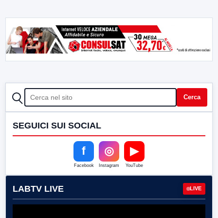
CERCA
Cerca
SEGUICI SUI SOCIAL
f
◎
▶
Facebook
Instagram
YouTube
LABTV LIVE
LIVE