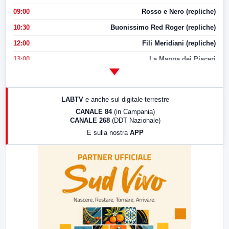
09:00
Rosso e Nero (repliche)
10:30
Buonissimo Red Roger (repliche)
12:00
Fili Meridiani (repliche)
13:00
La Mappa dei Piaceri
14:00
LabNews
17:00
LabNews (replica)
LABTV
e anche sul digitale terrestre
18:30
Di Faccia e di Profilo (repliche)
CANALE 84
(in Campania)
CANALE 268
(DDT Nazionale)
19:30
LabNews (Diretta)
E sulla nostra
APP
21:00
Free Sport
23:00
LabNews (replica)