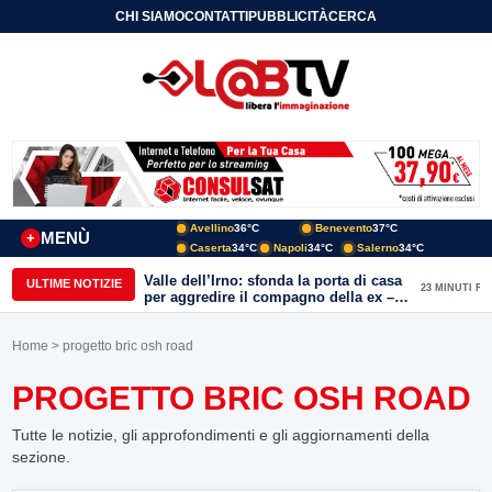
CHI SIAMO
CONTATTI
PUBBLICITÀ
CERCA
Avellino
36°C
Benevento
37°C
MENÙ
+
Caserta
34°C
Napoli
34°C
Salerno
34°C
Valle dell’Irno: sfonda la porta di casa
ULTIME NOTIZIE
23 MINUTI FA
per aggredire il compagno della ex –
decisivo l’allarme anti-stalker e
l’intervento dei Carabinieri
Home
> progetto bric osh road
PROGETTO BRIC OSH ROAD
Tutte le notizie, gli approfondimenti e gli aggiornamenti della
sezione.