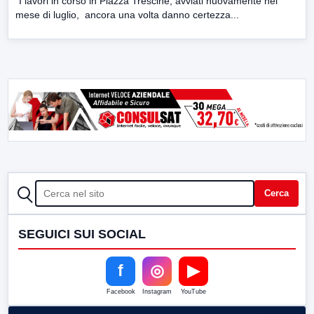
“I lavori in corso in Piazza Trescine, avviati nuovamente nel
mese di luglio, ancora una volta danno certezza...
CERCA
Cerca
SEGUICI SUI SOCIAL
f
◎
▶
Facebook
Instagram
YouTube