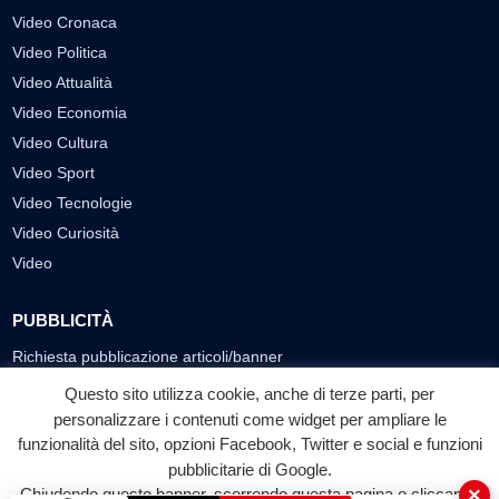
Video Cronaca
Video Politica
Video Attualità
Video Economia
Video Cultura
Video Sport
Video Tecnologie
Video Curiosità
Video
PUBBLICITÀ
Richiesta pubblicazione articoli/banner
Questo sito utilizza cookie, anche di terze parti, per
SEGUICI SUI SOCIAL
personalizzare i contenuti come widget per ampliare le
funzionalità del sito, opzioni Facebook, Twitter e social e funzioni
f
◎
▶
pubblicitarie di Google.
Facebook
Instagram
YouTube
×
Chiudendo questo banner, scorrendo questa pagina o cliccando