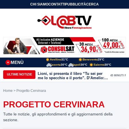
CHI SIAMO
CONTATTI
PUBBLICITÀ
CERCA
Avellino
31°C
Benevento
29°C
MENÙ
+
Caserta
30°C
Napoli
30°C
Salerno
30°C
Lioni, si presenta il libro “Tu sei per
ULTIME NOTIZIE
45 MINUTI FA
me lo specchio e il porto”. D’Amelio:
“Gettiamo un seme d’impegno futuro
per tante e tanti”
Home
> Progetto Cervinara
PROGETTO CERVINARA
Tutte le notizie, gli approfondimenti e gli aggiornamenti della
sezione.