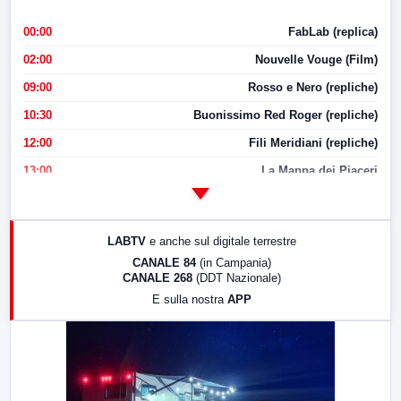
00:00
FabLab (replica)
02:00
Nouvelle Vouge (Film)
09:00
Rosso e Nero (repliche)
10:30
Buonissimo Red Roger (repliche)
12:00
Fili Meridiani (repliche)
13:00
La Mappa dei Piaceri
14:00
LabNews
17:00
LabNews (replica)
LABTV
e anche sul digitale terrestre
18:30
Di Faccia e di Profilo (repliche)
CANALE 84
(in Campania)
CANALE 268
(DDT Nazionale)
19:30
LabNews (Diretta)
E sulla nostra
APP
21:00
Free Sport
23:00
LabNews (replica)