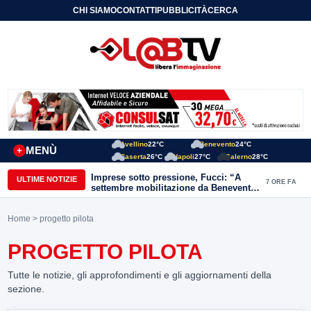
CHI SIAMO
CONTATTI
PUBBLICITÀ
CERCA
Avellino
22°C
Benevento
24°C
MENÙ
+
Caserta
26°C
Napoli
27°C
Salerno
28°C
Imprese sotto pressione, Fucci: “A
ULTIME NOTIZIE
7 ORE FA
settembre mobilitazione da Benevento
e Avellino”
Home
> progetto pilota
PROGETTO PILOTA
Tutte le notizie, gli approfondimenti e gli aggiornamenti della
sezione.