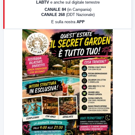
LABTV
e anche sul digitale terrestre
18:30
Di Faccia e di Profilo (repliche)
CANALE 84
(in Campania)
CANALE 268
(DDT Nazionale)
19:30
LabNews (Diretta)
E sulla nostra
APP
21:00
Free Sport
23:00
LabNews (replica)