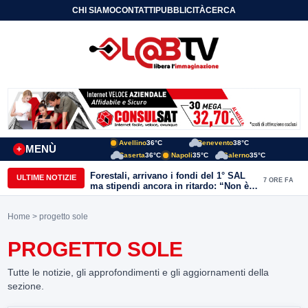
CHI SIAMO
CONTATTI
PUBBLICITÀ
CERCA
Avellino
36°C
Benevento
38°C
MENÙ
+
Caserta
36°C
Napoli
35°C
Salerno
35°C
Forestali, arrivano i fondi del 1° SAL
ULTIME NOTIZIE
7 ORE FA
ma stipendi ancora in ritardo: “Non è
più sostenibile”
Home
> progetto sole
PROGETTO SOLE
Tutte le notizie, gli approfondimenti e gli aggiornamenti della
sezione.