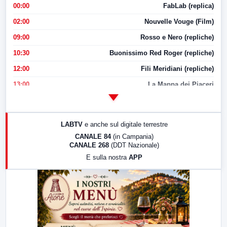
00:00
FabLab (replica)
02:00
Nouvelle Vouge (Film)
09:00
Rosso e Nero (repliche)
10:30
Buonissimo Red Roger (repliche)
12:00
Fili Meridiani (repliche)
13:00
La Mappa dei Piaceri
14:00
LabNews
17:00
LabNews (replica)
LABTV
e anche sul digitale terrestre
18:30
Di Faccia e di Profilo (repliche)
CANALE 84
(in Campania)
CANALE 268
(DDT Nazionale)
19:30
LabNews (Diretta)
E sulla nostra
APP
21:00
Free Sport
23:00
LabNews (replica)