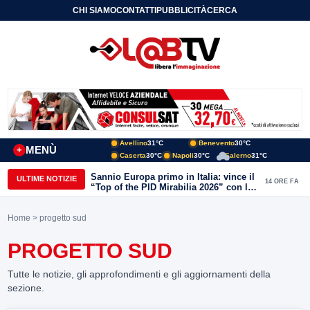
CHI SIAMO
CONTATTI
PUBBLICITÀ
CERCA
Avellino
31°C
Benevento
30°C
MENÙ
+
Caserta
30°C
Napoli
30°C
Salerno
31°C
Sannio Europa primo in Italia: vince il
ULTIME NOTIZIE
14 ORE FA
“Top of the PID Mirabilia 2026” con la
realtà virtuale nei musei del Sannio
Home
> progetto sud
PROGETTO SUD
Tutte le notizie, gli approfondimenti e gli aggiornamenti della
sezione.