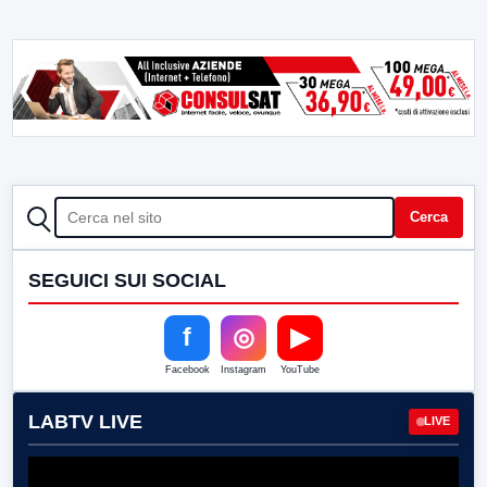
CERCA
Cerca
SEGUICI SUI SOCIAL
f
◎
▶
Facebook
Instagram
YouTube
LABTV LIVE
LIVE