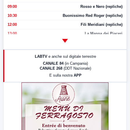
09:00
Rosso e Nero (repliche)
10:30
Buonissimo Red Roger (repliche)
12:00
Fili Meridiani (repliche)
13:00
La Mappa dei Piaceri
14:00
LabNews
17:00
LabNews (replica)
LABTV
e anche sul digitale terrestre
18:30
Di Faccia e di Profilo (repliche)
CANALE 84
(in Campania)
CANALE 268
(DDT Nazionale)
19:30
LabNews (Diretta)
E sulla nostra
APP
21:00
Free Sport
23:00
LabNews (replica)