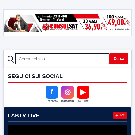
CERCA
Cerca
SEGUICI SUI SOCIAL
f
◎
▶
Facebook
Instagram
YouTube
LABTV LIVE
LIVE