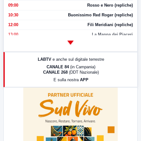
09:00
Rosso e Nero (repliche)
10:30
Buonissimo Red Roger (repliche)
12:00
Fili Meridiani (repliche)
13:00
La Mappa dei Piaceri
14:00
LabNews
17:00
LabNews (replica)
LABTV
e anche sul digitale terrestre
18:30
Di Faccia e di Profilo (repliche)
CANALE 84
(in Campania)
CANALE 268
(DDT Nazionale)
19:30
LabNews (Diretta)
E sulla nostra
APP
21:00
Free Sport
23:00
LabNews (replica)