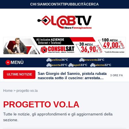
CHI SIAMO
CONTATTI
PUBBLICITÀ
CERCA
Avellino
36°C
Benevento
38°C
MENÙ
+
Caserta
35°C
Napoli
33°C
Salerno
32°C
San Giorgio del Sannio, pistola rubata
ULTIME NOTIZIE
3 ORE FA
nascosta sotto il cuscino: arrestata
51enne
Home
> progetto vo.la
PROGETTO VO.LA
Tutte le notizie, gli approfondimenti e gli aggiornamenti della
sezione.