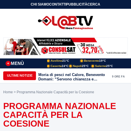
CHI SIAMO
CONTATTI
PUBBLICITÀ
CERCA
Avellino
21°C
Benevento
19°C
MENÙ
+
Caserta
24°C
Napoli
25°C
Salerno
25°C
Moria di pesci nel Calore, Benevento
ULTIME NOTIZIE
9 ORE FA
Domani: “Servono chiarezza e
approfondimenti sulla gestione
ambientale”
Home
> Programma Nazionale Capacità per la Coesione
PROGRAMMA NAZIONALE
CAPACITÀ PER LA
COESIONE