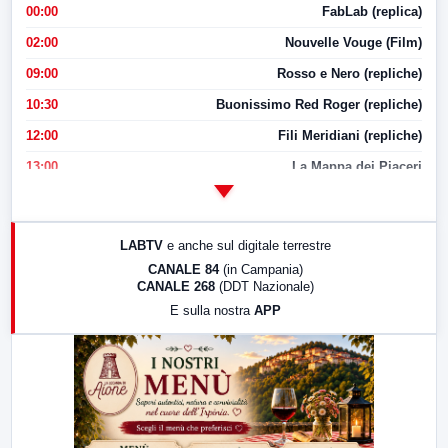
00:00
FabLab (replica)
02:00
Nouvelle Vouge (Film)
09:00
Rosso e Nero (repliche)
10:30
Buonissimo Red Roger (repliche)
12:00
Fili Meridiani (repliche)
13:00
La Mappa dei Piaceri
14:00
LabNews
17:00
LabNews (replica)
LABTV
e anche sul digitale terrestre
18:30
Di Faccia e di Profilo (repliche)
CANALE 84
(in Campania)
CANALE 268
(DDT Nazionale)
19:30
LabNews (Diretta)
E sulla nostra
APP
21:00
Free Sport
23:00
LabNews (replica)