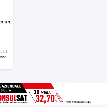
to un
ti, il
Dopo