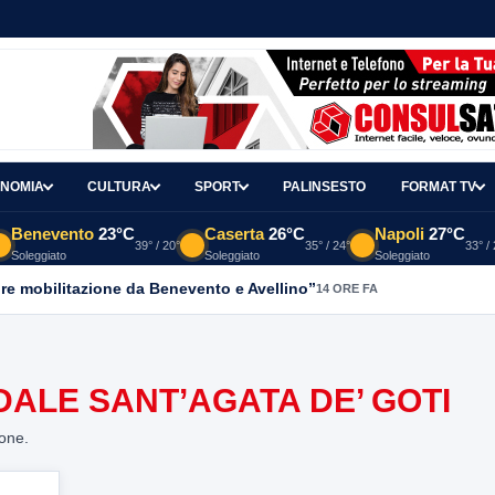
NOMIA
CULTURA
SPORT
PALINSESTO
FORMAT TV
Benevento
23°C
Caserta
26°C
Napoli
27°C
39° / 20°
35° / 24°
33° /
Soleggiato
Soleggiato
Soleggiato
re mobilitazione da Benevento e Avellino”
14 ORE FA
LE SANT’AGATA DE’ GOTI
ione.