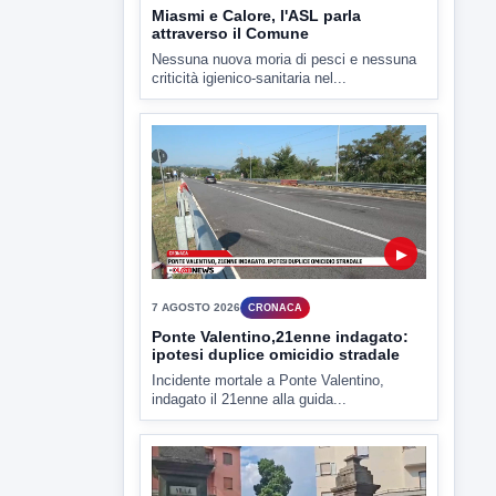
▶
7 AGOSTO 2026
CRONACA
Ponte Valentino,21enne indagato:
ipotesi duplice omicidio stradale
Incidente mortale a Ponte Valentino,
indagato il 21enne alla guida...
▶
7 AGOSTO 2026
CRONACA
Malore o aggressione? Sarà
l'autopsia a chiarire il giallo di Villa
Adriana
Sarà affidato con ogni probabilità all'inizio