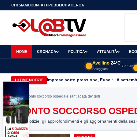
CHI SIAMO
CONTATTI
PUBBLICITÀ
CERCA
HOME
CRONACA
POLITICA
ATTUALITÀ
ECO
Avellino
24°C
36° / 20°
Soleggiato
Imprese sotto pressione, Fucci: “A settemb
ULTIME NOTIZIE
Home
> pronto soccorso ospedale sant’agata de’ goti
PRONTO SOCCORSO OSPEDA
Tutte le notizie, gli approfondimenti e gli aggiornamenti della sez