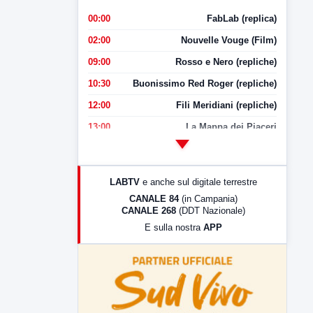
00:00
FabLab (replica)
02:00
Nouvelle Vouge (Film)
09:00
Rosso e Nero (repliche)
10:30
Buonissimo Red Roger (repliche)
12:00
Fili Meridiani (repliche)
13:00
La Mappa dei Piaceri
14:00
LabNews
17:00
LabNews (replica)
LABTV
e anche sul digitale terrestre
18:30
Di Faccia e di Profilo (repliche)
CANALE 84
(in Campania)
CANALE 268
(DDT Nazionale)
19:30
LabNews (Diretta)
E sulla nostra
APP
21:00
Free Sport
23:00
LabNews (replica)