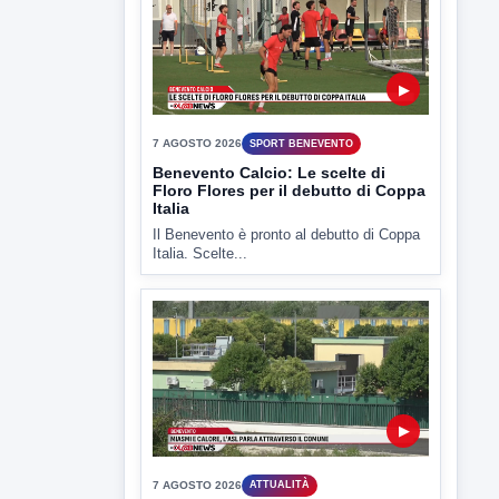
Il Benevento è pronto al debutto di Coppa
Italia. Scelte...
▶
7 AGOSTO 2026
ATTUALITÀ
Miasmi e Calore, l'ASL parla
attraverso il Comune
Nessuna nuova moria di pesci e nessuna
criticità igienico-sanitaria nel...