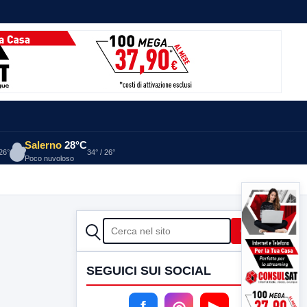
Salerno
28°C
 26°
34° / 26°
Poco nuvoloso
CERCA
Cerca
SEGUICI SUI SOCIAL
f
◎
▶