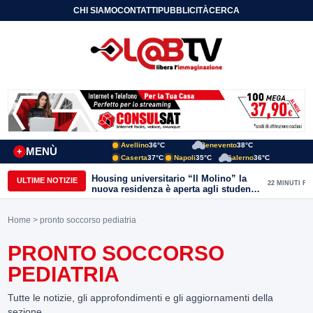
CHI SIAMO
CONTATTI
PUBBLICITÀ
CERCA
Avellino
36°C
Benevento
38°C
MENÙ
+
Caserta
37°C
Napoli
35°C
Salerno
36°C
Housing universitario “Il Molino” la
ULTIME NOTIZIE
22 MINUTI FA
nuova residenza è aperta agli studenti
del Conservatorio “Nicola Sala” e
dell’Unisannio
Home
> pronto soccorso pediatria
PRONTO SOCCORSO
PEDIATRIA
Tutte le notizie, gli approfondimenti e gli aggiornamenti della
sezione.