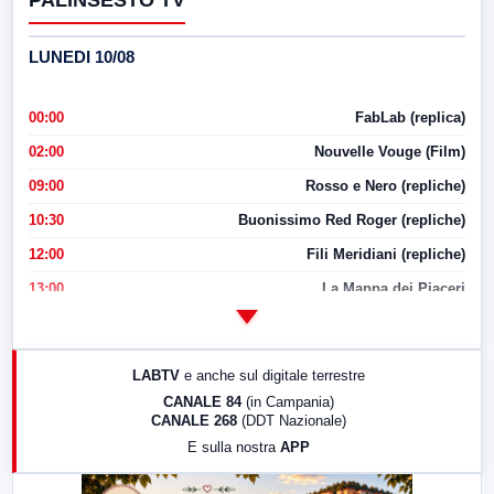
PALINSESTO TV
LUNEDI 10/08
00:00
FabLab (replica)
02:00
Nouvelle Vouge (Film)
09:00
Rosso e Nero (repliche)
10:30
Buonissimo Red Roger (repliche)
12:00
Fili Meridiani (repliche)
13:00
La Mappa dei Piaceri
14:00
LabNews
17:00
LabNews (replica)
LABTV
e anche sul digitale terrestre
18:30
Di Faccia e di Profilo (repliche)
CANALE 84
(in Campania)
CANALE 268
(DDT Nazionale)
19:30
LabNews (Diretta)
E sulla nostra
APP
21:00
Free Sport
23:00
LabNews (replica)