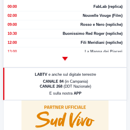
00:00
FabLab (replica)
02:00
Nouvelle Vouge (Film)
09:00
Rosso e Nero (repliche)
10:30
Buonissimo Red Roger (repliche)
12:00
Fili Meridiani (repliche)
13:00
La Mappa dei Piaceri
14:00
LabNews
17:00
LabNews (replica)
LABTV
e anche sul digitale terrestre
18:30
Di Faccia e di Profilo (repliche)
CANALE 84
(in Campania)
CANALE 268
(DDT Nazionale)
19:30
LabNews (Diretta)
E sulla nostra
APP
21:00
Free Sport
23:00
LabNews (replica)