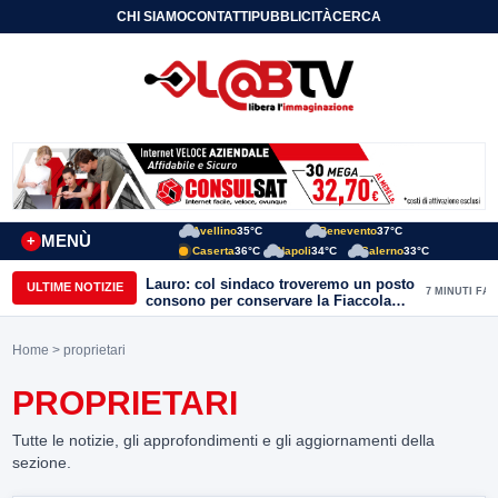
CHI SIAMO
CONTATTI
PUBBLICITÀ
CERCA
Avellino
35°C
Benevento
37°C
MENÙ
+
Caserta
36°C
Napoli
34°C
Salerno
33°C
Lauro: col sindaco troveremo un posto
ULTIME NOTIZIE
7 MINUTI FA
consono per conservare la Fiaccola
olimpica
Home
> proprietari
PROPRIETARI
Tutte le notizie, gli approfondimenti e gli aggiornamenti della
sezione.