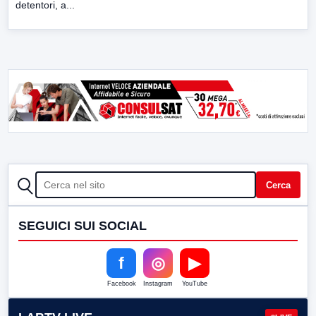
detentori, a...
CERCA
Cerca
SEGUICI SUI SOCIAL
f
◎
▶
Facebook
Instagram
YouTube