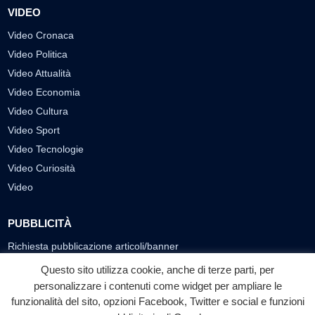
VIDEO
Video Cronaca
Video Politica
Video Attualità
Video Economia
Video Cultura
Video Sport
Video Tecnologie
Video Curiosità
Video
PUBBLICITÀ
Richiesta pubblicazione articoli/banner
Questo sito utilizza cookie, anche di terze parti, per
SEGUICI SUI SOCIAL
personalizzare i contenuti come widget per ampliare le
f
◎
▶
funzionalità del sito, opzioni Facebook, Twitter e social e funzioni