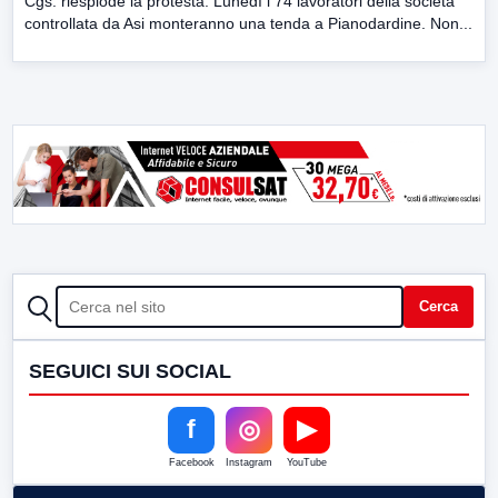
Cgs: riesplode la protesta. Lunedì i 74 lavoratori della società
controllata da Asi monteranno una tenda a Pianodardine. Non...
CERCA
Cerca
SEGUICI SUI SOCIAL
f
◎
▶
Facebook
Instagram
YouTube