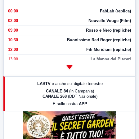
00:00
FabLab (replica)
02:00
Nouvelle Vouge (Film)
09:00
Rosso e Nero (repliche)
10:30
Buonissimo Red Roger (repliche)
12:00
Fili Meridiani (repliche)
13:00
La Mappa dei Piaceri
14:00
LabNews
17:00
LabNews (replica)
LABTV
e anche sul digitale terrestre
18:30
Di Faccia e di Profilo (repliche)
CANALE 84
(in Campania)
CANALE 268
(DDT Nazionale)
19:30
LabNews (Diretta)
E sulla nostra
APP
21:00
Free Sport
23:00
LabNews (replica)