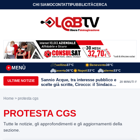
CHI SIAMO
CONTATTI
PUBBLICITÀ
CERCA
Avellino
37°C
Benevento
38°C
MENÙ
+
Caserta
36°C
Napoli
33°C
Salerno
33°C
Sannio Acque, tra interesse pubblico e
ULTIME NOTIZIE
20 MINUTI FA
scelte già scritte, Cirocco: il Sindaco
renda chiara la posizione di Molinara
Home
> protesta cgs
PROTESTA CGS
Tutte le notizie, gli approfondimenti e gli aggiornamenti della
sezione.