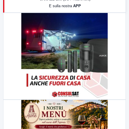
19:30
LabNews (Diretta)
E sulla nostra
APP
21:00
Free Sport
23:00
LabNews (replica)