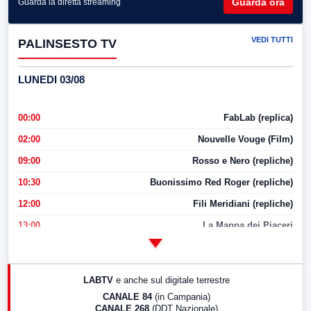
Guarda ora
Guarda la diretta streaming
VEDI TUTTI
PALINSESTO TV
LUNEDI 03/08
00:00
FabLab (replica)
02:00
Nouvelle Vouge (Film)
09:00
Rosso e Nero (repliche)
10:30
Buonissimo Red Roger (repliche)
12:00
Fili Meridiani (repliche)
13:00
La Mappa dei Piaceri
14:00
LabNews
17:00
LabNews (replica)
LABTV
e anche sul digitale terrestre
18:30
Di Faccia e di Profilo (repliche)
CANALE 84
(in Campania)
CANALE 268
(DDT Nazionale)