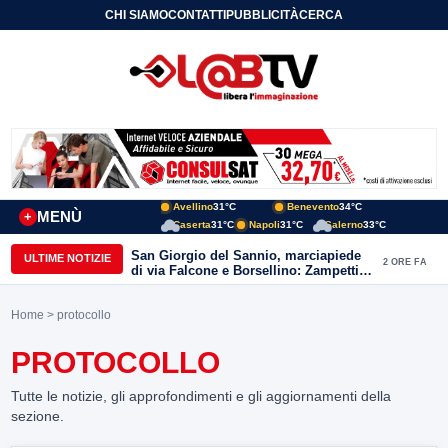
CHI SIAMO
CONTATTI
PUBBLICITÀ
CERCA
Avellino
31°C
Benevento
34°C
MENÙ
+
Caserta
31°C
Napoli
31°C
Salerno
33°C
San Giorgio del Sannio, marciapiede
ULTIME NOTIZIE
2 ORE FA
di via Falcone e Borsellino: Zampetti e
Lombardi replicano alle polemiche
Home
> protocollo
PROTOCOLLO
Tutte le notizie, gli approfondimenti e gli aggiornamenti della
sezione.