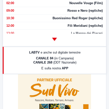
02:00
Nouvelle Vouge (Film)
09:00
Rosso e Nero (repliche)
10:30
Buonissimo Red Roger (repliche)
12:00
Fili Meridiani (repliche)
13:00
La Mappa dei Piaceri
14:00
LabNews
17:00
LabNews (replica)
LABTV
e anche sul digitale terrestre
18:30
Di Faccia e di Profilo (repliche)
CANALE 84
(in Campania)
CANALE 268
(DDT Nazionale)
19:30
LabNews (Diretta)
E sulla nostra
APP
21:00
Free Sport
23:00
LabNews (replica)