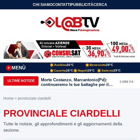
CHI SIAMO
CONTATTI
PUBBLICITÀ
CERCA
Avellino
26°C
Benevento
28°C
MENÙ
+
Caserta
28°C
Napoli
29°C
Salerno
29°C
Morte Costanzo, Marcantonio(Pd):
ULTIME NOTIZIE
3 ORE FA
continueremo le tue battaglie per il
Sannio
Home
> provinciale ciardelli
PROVINCIALE CIARDELLI
Tutte le notizie, gli approfondimenti e gli aggiornamenti della
sezione.