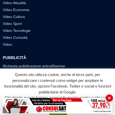
Video Attualità
Video Economia
Video Cultura
Video Sport
Video Tecnologie
Video Curiosità
Video
PUBBLICITÀ
Richiesta pubblicazione articoli/banner
Questo sito utilizza cookie, anche di terze parti, per
SEGUICI SUI SOCIAL
personalizzare i contenuti come widget per ampliare le
funzionalità del sito, opzioni Facebook, Twitter e social e funzioni
f
◎
▶
pubblicitarie di Google.
Facebook
Instagram
YouTube
×
Chiudendo questo banner, scorrendo questa pagina o cliccando
su qualunque suo elemento acconsenti all'uso dei cookie.
© 2026 LABTV - Tutti i diritti riservati
Accetta