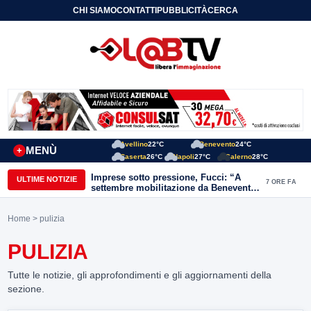
CHI SIAMO
CONTATTI
PUBBLICITÀ
CERCA
Avellino
22°C
Benevento
24°C
MENÙ
+
Caserta
26°C
Napoli
27°C
Salerno
28°C
Imprese sotto pressione, Fucci: “A
ULTIME NOTIZIE
7 ORE FA
settembre mobilitazione da Benevento
e Avellino”
Home
> pulizia
PULIZIA
Tutte le notizie, gli approfondimenti e gli aggiornamenti della
sezione.