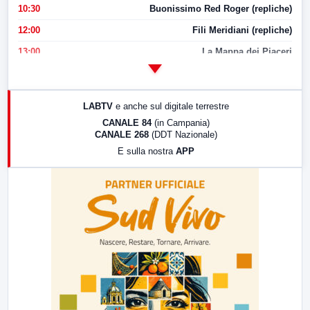
10:30
Buonissimo Red Roger (repliche)
12:00
Fili Meridiani (repliche)
13:00
La Mappa dei Piaceri
14:00
LabNews
17:00
LabNews (replica)
LABTV
e anche sul digitale terrestre
18:30
Di Faccia e di Profilo (repliche)
CANALE 84
(in Campania)
CANALE 268
(DDT Nazionale)
19:30
LabNews (Diretta)
E sulla nostra
APP
21:00
Free Sport
23:00
LabNews (replica)