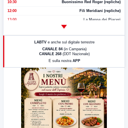
10:30
Buonissimo Red Roger (repliche)
12:00
Fili Meridiani (repliche)
13:00
La Mappa dei Piaceri
14:00
LabNews
17:00
LabNews (replica)
LABTV
e anche sul digitale terrestre
18:30
Di Faccia e di Profilo (repliche)
CANALE 84
(in Campania)
CANALE 268
(DDT Nazionale)
19:30
LabNews (Diretta)
E sulla nostra
APP
21:00
Free Sport
23:00
LabNews (replica)