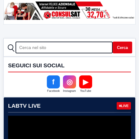
CERCA
Cerca
SEGUICI SUI SOCIAL
f
◎
▶
Facebook
Instagram
YouTube
LABTV LIVE
LIVE