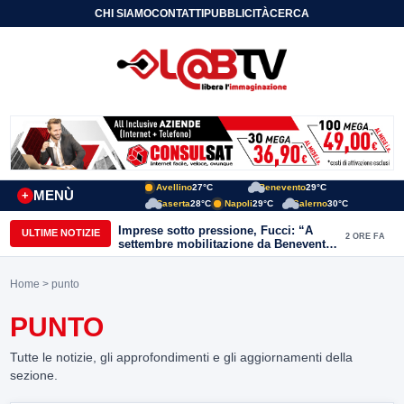
CHI SIAMO
CONTATTI
PUBBLICITÀ
CERCA
Avellino
27°C
Benevento
29°C
MENÙ
+
Caserta
28°C
Napoli
29°C
Salerno
30°C
Imprese sotto pressione, Fucci: “A
ULTIME NOTIZIE
2 ORE FA
settembre mobilitazione da Benevento
e Avellino”
Home
> punto
PUNTO
Tutte le notizie, gli approfondimenti e gli aggiornamenti della
sezione.