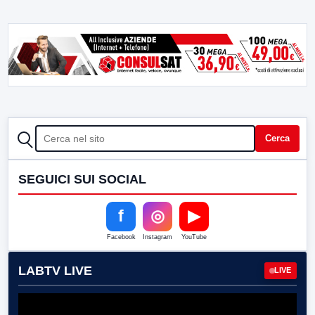
CERCA
Cerca
SEGUICI SUI SOCIAL
f
◎
▶
Facebook
Instagram
YouTube
LABTV LIVE
LIVE