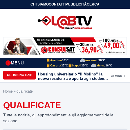
CHI SIAMO
CONTATTI
PUBBLICITÀ
CERCA
Avellino
36°C
Benevento
38°C
MENÙ
+
Caserta
37°C
Napoli
35°C
Salerno
36°C
Housing universitario “Il Molino” la
ULTIME NOTIZIE
33 MINUTI FA
nuova residenza è aperta agli studenti
del Conservatorio “Nicola Sala” e
dell’Unisannio
Home
> qualificate
QUALIFICATE
Tutte le notizie, gli approfondimenti e gli aggiornamenti della
sezione.