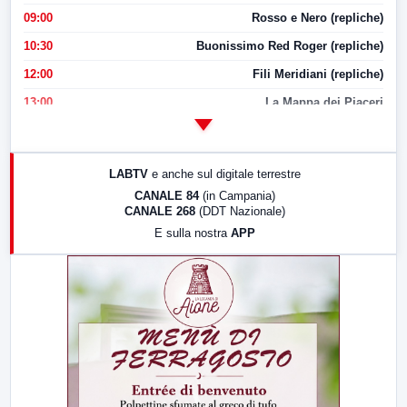
09:00
Rosso e Nero (repliche)
10:30
Buonissimo Red Roger (repliche)
12:00
Fili Meridiani (repliche)
13:00
La Mappa dei Piaceri
14:00
LabNews
17:00
LabNews (replica)
LABTV
e anche sul digitale terrestre
18:30
Di Faccia e di Profilo (repliche)
CANALE 84
(in Campania)
CANALE 268
(DDT Nazionale)
19:30
LabNews (Diretta)
E sulla nostra
APP
21:00
Free Sport
23:00
LabNews (replica)