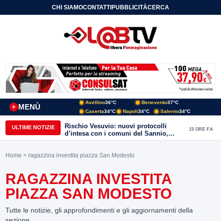
CHI SIAMO
CONTATTI
PUBBLICITÀ
CERCA
Avellino
36°C
Benevento
37°C
MENÙ
+
Caserta
34°C
Napoli
34°C
Salerno
34°C
Rischio Vesuvio: nuovi protocolli
ULTIME NOTIZIE
15 ORE FA
d’intesa con i comuni del Sannio,
firmato il protocollo con Arpaise
Home
> ragazzina investita piazza San Modesto
RAGAZZINA INVESTITA
PIAZZA SAN MODESTO
Tutte le notizie, gli approfondimenti e gli aggiornamenti della
sezione.