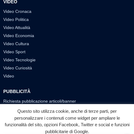
VIDEO
Video Cronaca
Video Politica
Video Attualità
Video Economia
Video Cultura
Video Sport
Video Tecnologie
Video Curiosità
Video
PUBBLICITÀ
Richiesta pubblicazione articoli/banner
Questo sito utilizza cookie, anche di terze parti, per
SEGUICI SUI SOCIAL
personalizzare i contenuti come widget per ampliare le
funzionalità del sito, opzioni Facebook, Twitter e social e funzioni
f
◎
▶
pubblicitarie di Google.