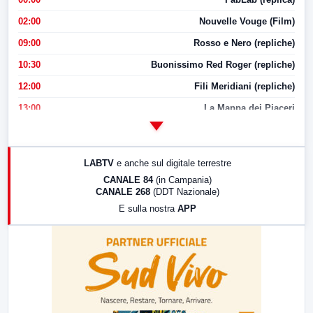
02:00
Nouvelle Vouge (Film)
09:00
Rosso e Nero (repliche)
10:30
Buonissimo Red Roger (repliche)
12:00
Fili Meridiani (repliche)
13:00
La Mappa dei Piaceri
14:00
LabNews
17:00
LabNews (replica)
LABTV
e anche sul digitale terrestre
18:30
Di Faccia e di Profilo (repliche)
CANALE 84
(in Campania)
CANALE 268
(DDT Nazionale)
19:30
LabNews (Diretta)
E sulla nostra
APP
21:00
Free Sport
23:00
LabNews (replica)