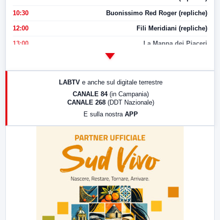
10:30
Buonissimo Red Roger (repliche)
12:00
Fili Meridiani (repliche)
13:00
La Mappa dei Piaceri
14:00
LabNews
17:00
LabNews (replica)
LABTV
e anche sul digitale terrestre
18:30
Di Faccia e di Profilo (repliche)
CANALE 84
(in Campania)
CANALE 268
(DDT Nazionale)
19:30
LabNews (Diretta)
E sulla nostra
APP
21:00
Free Sport
23:00
LabNews (replica)