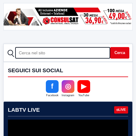
CERCA
Cerca
SEGUICI SUI SOCIAL
f
◎
▶
Facebook
Instagram
YouTube
LABTV LIVE
LIVE