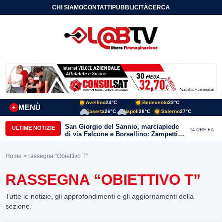
CHI SIAMO
CONTATTI
PUBBLICITÀ
CERCA
Avellino
24°C
Benevento
22°C
MENÙ
+
Caserta
26°C
Napoli
28°C
Salerno
27°C
San Giorgio del Sannio, marciapiede
ULTIME NOTIZIE
14 ORE FA
di via Falcone e Borsellino: Zampetti e
Lombardi replicano alle polemiche
Home
> rassegna “Obiettivo T”
RASSEGNA “OBIETTIVO T”
Tutte le notizie, gli approfondimenti e gli aggiornamenti della
sezione.