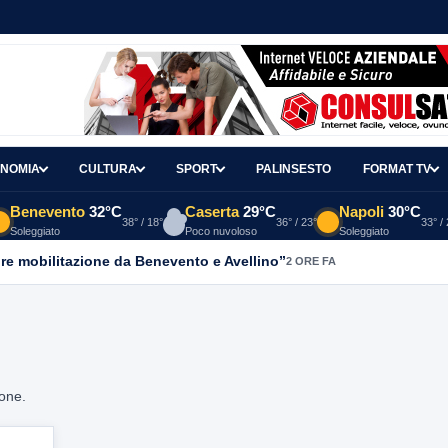
NOMIA
CULTURA
SPORT
PALINSESTO
FORMAT TV
Benevento
32°C
Caserta
29°C
Napoli
30°C
38° / 18°
36° / 23°
33° /
Soleggiato
Poco nuvoloso
Soleggiato
re mobilitazione da Benevento e Avellino”
2 ORE FA
ione.