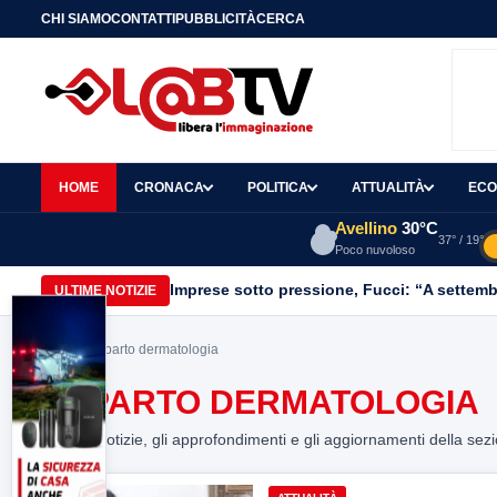
CHI SIAMO
CONTATTI
PUBBLICITÀ
CERCA
HOME
CRONACA
POLITICA
ATTUALITÀ
ECO
Avellino
30°C
37° / 19°
Poco nuvoloso
Imprese sotto pressione, Fucci: “A settemb
ULTIME NOTIZIE
Home
> reparto dermatologia
REPARTO DERMATOLOGIA
Tutte le notizie, gli approfondimenti e gli aggiornamenti della sez