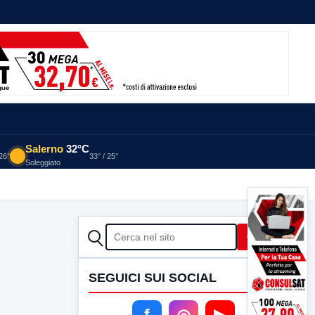
Salerno
32°C
 26°
33° / 25°
Soleggiato
CERCA
Cerca
SEGUICI SUI SOCIAL
f
◎
▶