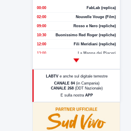
00:00
FabLab (replica)
02:00
Nouvelle Vouge (Film)
09:00
Rosso e Nero (repliche)
10:30
Buonissimo Red Roger (repliche)
12:00
Fili Meridiani (repliche)
13:00
La Mappa dei Piaceri
14:00
LabNews
17:00
LabNews (replica)
LABTV
e anche sul digitale terrestre
18:30
Di Faccia e di Profilo (repliche)
CANALE 84
(in Campania)
CANALE 268
(DDT Nazionale)
19:30
LabNews (Diretta)
E sulla nostra
APP
21:00
Free Sport
23:00
LabNews (replica)