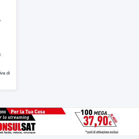
’
ù
iva di