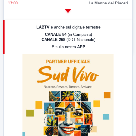
13:00
La Mappa dei Piaceri
14:00
LabNews
17:00
LabNews (replica)
LABTV
e anche sul digitale terrestre
18:30
Di Faccia e di Profilo (repliche)
CANALE 84
(in Campania)
CANALE 268
(DDT Nazionale)
19:30
LabNews (Diretta)
E sulla nostra
APP
21:00
Free Sport
23:00
LabNews (replica)