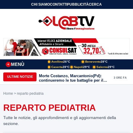
CHI SIAMO
CONTATTI
PUBBLICITÀ
CERCA
Avellino
26°C
Benevento
28°C
MENÙ
+
Caserta
28°C
Napoli
29°C
Salerno
29°C
Morte Costanzo, Marcantonio(Pd):
ULTIME NOTIZIE
3 ORE FA
continueremo le tue battaglie per il
Sannio
Home
> reparto pediatria
REPARTO PEDIATRIA
Tutte le notizie, gli approfondimenti e gli aggiornamenti della
sezione.