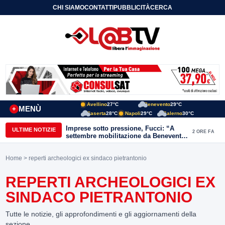
CHI SIAMO
CONTATTI
PUBBLICITÀ
CERCA
Avellino
27°C
Benevento
29°C
MENÙ
+
Caserta
28°C
Napoli
29°C
Salerno
30°C
Imprese sotto pressione, Fucci: “A
ULTIME NOTIZIE
2 ORE FA
settembre mobilitazione da Benevento
e Avellino”
Home
> reperti archeologici ex sindaco pietrantonio
REPERTI ARCHEOLOGICI EX
SINDACO PIETRANTONIO
Tutte le notizie, gli approfondimenti e gli aggiornamenti della
sezione.