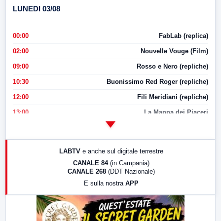
LUNEDI 03/08
00:00
FabLab (replica)
02:00
Nouvelle Vouge (Film)
09:00
Rosso e Nero (repliche)
10:30
Buonissimo Red Roger (repliche)
12:00
Fili Meridiani (repliche)
13:00
La Mappa dei Piaceri
14:00
LabNews
17:00
LabNews (replica)
LABTV
e anche sul digitale terrestre
18:30
Di Faccia e di Profilo (repliche)
CANALE 84
(in Campania)
CANALE 268
(DDT Nazionale)
19:30
LabNews (Diretta)
E sulla nostra
APP
21:00
Free Sport
23:00
LabNews (replica)