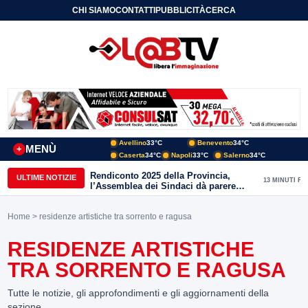
CHI SIAMO
CONTATTI
PUBBLICITÀ
CERCA
Avellino
33°C
Benevento
34°C
MENÙ
+
Caserta
34°C
Napoli
33°C
Salerno
34°C
Rendiconto 2025 della Provincia,
ULTIME NOTIZIE
13 MINUTI FA
l’Assemblea dei Sindaci dà parere
favorevole all’unanimità
Home
> residenze artistiche tra sorrento e ragusa
RESIDENZE ARTISTICHE
TRA SORRENTO E RAGUSA
Tutte le notizie, gli approfondimenti e gli aggiornamenti della
sezione.