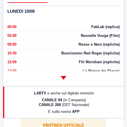
LUNEDI 10/08
00:00
FabLab (replica)
02:00
Nouvelle Vouge (Film)
09:00
Rosso e Nero (repliche)
10:30
Buonissimo Red Roger (repliche)
12:00
Fili Meridiani (repliche)
13:00
La Mappa dei Piaceri
14:00
LabNews
17:00
LabNews (replica)
LABTV
e anche sul digitale terrestre
18:30
Di Faccia e di Profilo (repliche)
CANALE 84
(in Campania)
CANALE 268
(DDT Nazionale)
19:30
LabNews (Diretta)
E sulla nostra
APP
21:00
Free Sport
23:00
LabNews (replica)