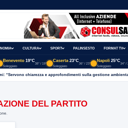
NOMIA
CULTURA
SPORT
PALINSESTO
FORMAT TV
Benevento
19°C
Caserta
23°C
Napoli
25°C
38° / 19°
36° / 23°
34° /
Soleggiato
Soleggiato
Soleggiato
ni: “Servono chiarezza e approfondimenti sulla gestione ambient
ZIONE DEL PARTITO
ione.