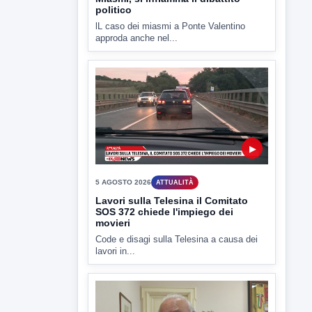
▶
5 AGOSTO 2026
ATTUALITÀ
Lavori sulla Telesina il Comitato
SOS 372 chiede l'impiego dei
movieri
Code e disagi sulla Telesina a causa dei
lavori in...
▶
5 AGOSTO 2026
ATTUALITÀ
Sannio acque nelle mani di ACEA
Sannio Acque prende forma: costituita
ufficialmente la società per la...