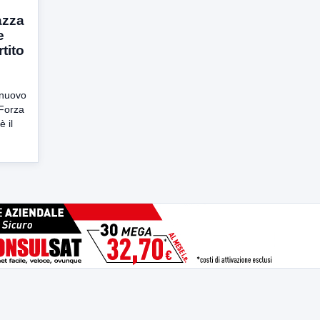
azza
e
tito
 nuovo
 Forza
è il