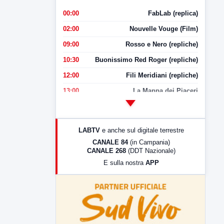
00:00
FabLab (replica)
02:00
Nouvelle Vouge (Film)
09:00
Rosso e Nero (repliche)
10:30
Buonissimo Red Roger (repliche)
12:00
Fili Meridiani (repliche)
13:00
La Mappa dei Piaceri
14:00
LabNews
17:00
LabNews (replica)
LABTV
e anche sul digitale terrestre
18:30
Di Faccia e di Profilo (repliche)
CANALE 84
(in Campania)
CANALE 268
(DDT Nazionale)
19:30
LabNews (Diretta)
E sulla nostra
APP
21:00
Free Sport
23:00
LabNews (replica)