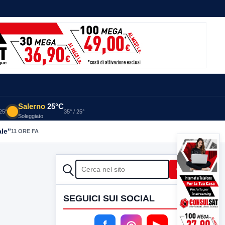
Salerno
25°C
 25°
35° / 25°
Soleggiato
ale”
11 ORE FA
CERCA
Cerca
SEGUICI SUI SOCIAL
f
◎
▶