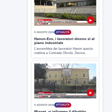
mattina a Contrada Olivola. Decisa...
▶
5 AGOSTO 2026
ATTUALITÀ
Miasmi, si infiamma il dibattito
politico
lL caso dei miasmi a Ponte Valentino
approda anche nel...