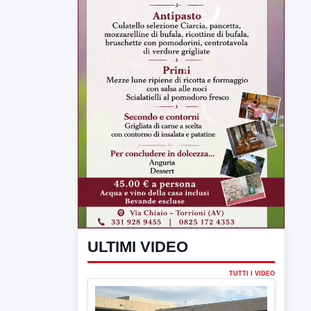
ULTIMI VIDEO
TUTTI I VIDEO
▶
5 AGOSTO 2026
ATTUALITÀ
Hanon-Evo, i lavoratori dicono sì al
piano industriale
L'assemblea dei lavoratori Hanon questa