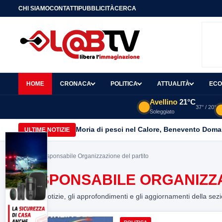
CHI SIAMO
CONTATTI
PUBBLICITÀ
CERCA
HOME
CRONACA
POLITICA
ATTUALITÀ
ECO
Avellino
21°C
37° / 20°
Soleggiato
Moria di pesci nel Calore, Benevento Doma
ULTIME NOTIZIE
Home
> responsabile Organizzazione del partito
RESPONSABILE ORGANIZZA
Tutte le notizie, gli approfondimenti e gli aggiornamenti della sez