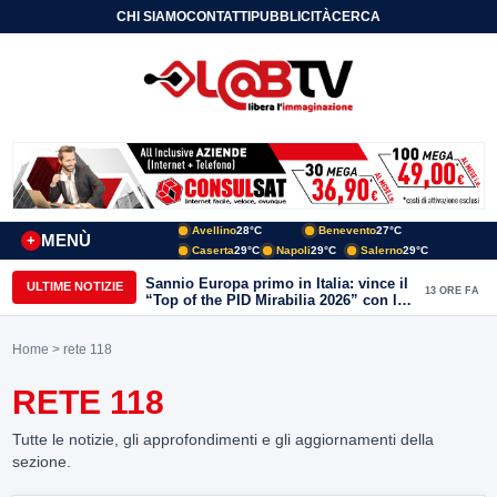
CHI SIAMO
CONTATTI
PUBBLICITÀ
CERCA
Avellino
28°C
Benevento
27°C
MENÙ
+
Caserta
29°C
Napoli
29°C
Salerno
29°C
Sannio Europa primo in Italia: vince il
ULTIME NOTIZIE
13 ORE FA
“Top of the PID Mirabilia 2026” con la
realtà virtuale nei musei del Sannio
Home
> rete 118
RETE 118
Tutte le notizie, gli approfondimenti e gli aggiornamenti della
sezione.