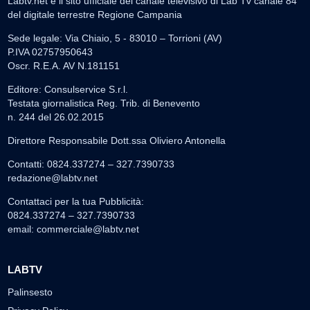
Labtv.net è il sito ufficiale del canale televisivo di Lab Tv canale 84
del digitale terrestre Regione Campania
Sede legale: Via Chiaio, 5 - 83010 – Torrioni (AV)
P.IVA 02757950643
Oscr. R.E.A. AV N.181151
Editore: Consulservice S.r.l.
Testata giornalistica Reg. Trib. di Benevento
n. 244 del 26.02.2015
Direttore Responsabile Dott.ssa Oliviero Antonella
Contatti: 0824.337274 – 327.7390733
redazione@labtv.net
Contattaci per la tua Pubblicità:
0824.337274 – 327.7390733
email:
commerciale@labtv.net
LABTV
Palinsesto