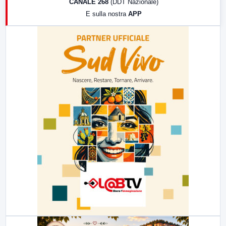
CANALE 268
(DDT Nazionale)
19:30
LabNews (Diretta)
E sulla nostra
APP
21:00
Free Sport
23:00
LabNews (replica)