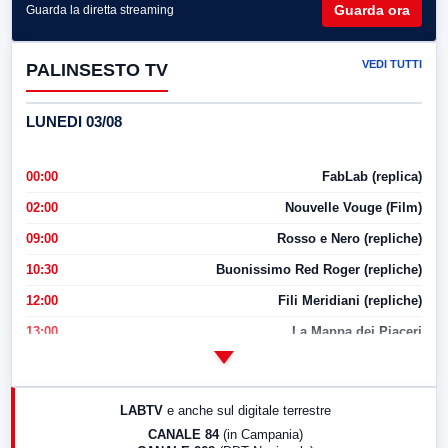
Guarda ora
Guarda la diretta streaming
VEDI TUTTI
PALINSESTO TV
LUNEDI 03/08
00:00
FabLab (replica)
02:00
Nouvelle Vouge (Film)
09:00
Rosso e Nero (repliche)
10:30
Buonissimo Red Roger (repliche)
12:00
Fili Meridiani (repliche)
13:00
La Mappa dei Piaceri
14:00
LabNews
17:00
LabNews (replica)
LABTV
e anche sul digitale terrestre
18:30
Di Faccia e di Profilo (repliche)
CANALE 84
(in Campania)