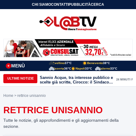
CHI SIAMO
CONTATTI
PUBBLICITÀ
CERCA
Avellino
37°C
Benevento
38°C
MENÙ
+
Caserta
36°C
Napoli
33°C
Salerno
33°C
Sannio Acque, tra interesse pubblico e
ULTIME NOTIZIE
24 MINUTI FA
scelte già scritte, Cirocco: il Sindaco
renda chiara la posizione di Molinara
Home
> rettrice unisannio
RETTRICE UNISANNIO
Tutte le notizie, gli approfondimenti e gli aggiornamenti della
sezione.