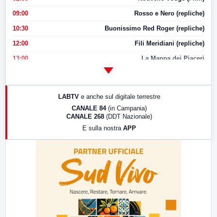
09:00
Rosso e Nero (repliche)
10:30
Buonissimo Red Roger (repliche)
12:00
Fili Meridiani (repliche)
13:00
La Mappa dei Piaceri
14:00
LabNews
17:00
LabNews (replica)
LABTV
e anche sul digitale terrestre
18:30
Di Faccia e di Profilo (repliche)
CANALE 84
(in Campania)
CANALE 268
(DDT Nazionale)
19:30
LabNews (Diretta)
E sulla nostra
APP
21:00
Free Sport
23:00
LabNews (replica)