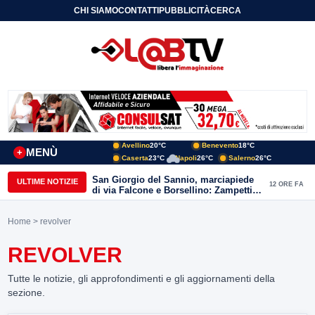
CHI SIAMO
CONTATTI
PUBBLICITÀ
CERCA
Avellino
20°C
Benevento
18°C
MENÙ
+
Caserta
23°C
Napoli
26°C
Salerno
26°C
San Giorgio del Sannio, marciapiede
ULTIME NOTIZIE
12 ORE FA
di via Falcone e Borsellino: Zampetti e
Lombardi replicano alle polemiche
Home
> revolver
REVOLVER
Tutte le notizie, gli approfondimenti e gli aggiornamenti della
sezione.