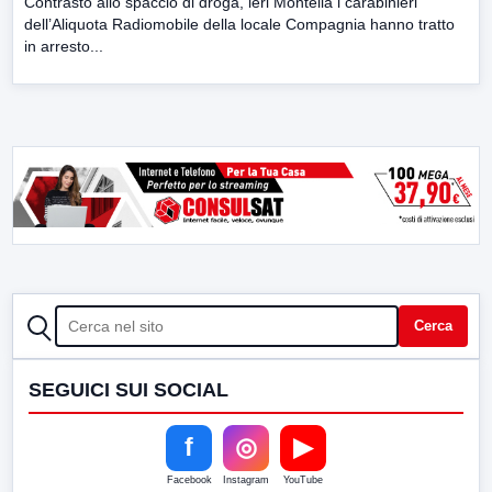
Contrasto allo spaccio di droga, ieri Montella i carabinieri
dell’Aliquota Radiomobile della locale Compagnia hanno tratto
in arresto...
CERCA
Cerca
SEGUICI SUI SOCIAL
f
◎
▶
Facebook
Instagram
YouTube