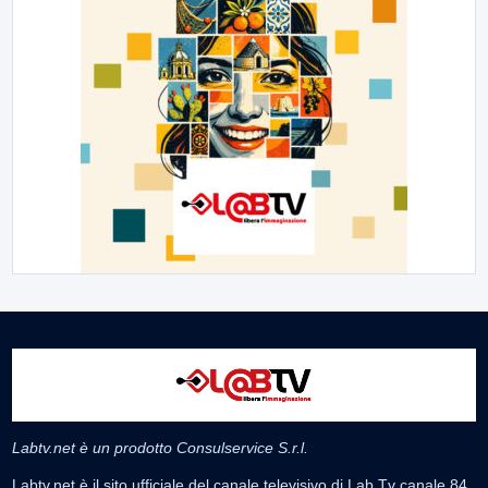
Labtv.net è un prodotto Consulservice S.r.l.
Labtv.net è il sito ufficiale del canale televisivo di Lab Tv canale 84