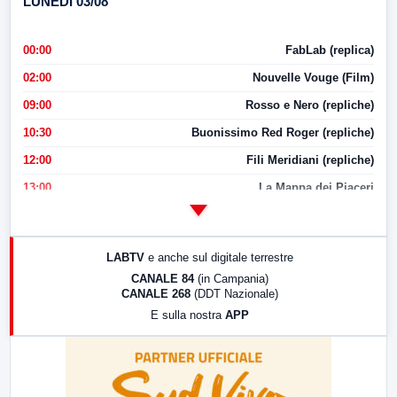
LUNEDI 03/08
00:00
FabLab (replica)
02:00
Nouvelle Vouge (Film)
09:00
Rosso e Nero (repliche)
10:30
Buonissimo Red Roger (repliche)
12:00
Fili Meridiani (repliche)
13:00
La Mappa dei Piaceri
14:00
LabNews
17:00
LabNews (replica)
LABTV
e anche sul digitale terrestre
18:30
Di Faccia e di Profilo (repliche)
CANALE 84
(in Campania)
CANALE 268
(DDT Nazionale)
19:30
LabNews (Diretta)
E sulla nostra
APP
21:00
Free Sport
23:00
LabNews (replica)