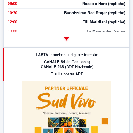
09:00
Rosso e Nero (repliche)
10:30
Buonissimo Red Roger (repliche)
12:00
Fili Meridiani (repliche)
13:00
La Mappa dei Piaceri
14:00
LabNews
17:00
LabNews (replica)
LABTV
e anche sul digitale terrestre
18:30
Di Faccia e di Profilo (repliche)
CANALE 84
(in Campania)
CANALE 268
(DDT Nazionale)
19:30
LabNews (Diretta)
E sulla nostra
APP
21:00
Free Sport
23:00
LabNews (replica)