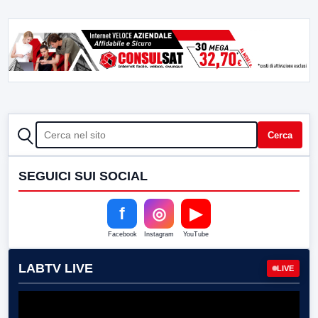
CERCA
Cerca
SEGUICI SUI SOCIAL
f
◎
▶
Facebook
Instagram
YouTube
LABTV LIVE
LIVE