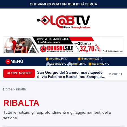
CHI SIAMO
CONTATTI
PUBBLICITÀ
CERCA
Avellino
24°C
Benevento
22°C
MENÙ
+
Caserta
26°C
Napoli
28°C
Salerno
27°C
San Giorgio del Sannio, marciapiede
ULTIME NOTIZIE
15 ORE FA
di via Falcone e Borsellino: Zampetti e
Lombardi replicano alle polemiche
Home
> ribalta
RIBALTA
Tutte le notizie, gli approfondimenti e gli aggiornamenti della
sezione.