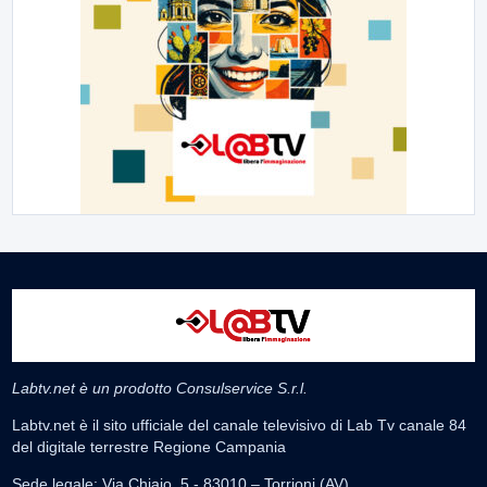
Labtv.net è un prodotto Consulservice S.r.l.
Labtv.net è il sito ufficiale del canale televisivo di Lab Tv canale 84
del digitale terrestre Regione Campania
Sede legale: Via Chiaio, 5 - 83010 – Torrioni (AV)