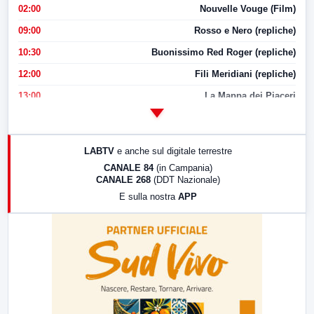
02:00
Nouvelle Vouge (Film)
09:00
Rosso e Nero (repliche)
10:30
Buonissimo Red Roger (repliche)
12:00
Fili Meridiani (repliche)
13:00
La Mappa dei Piaceri
14:00
LabNews
17:00
LabNews (replica)
LABTV
e anche sul digitale terrestre
18:30
Di Faccia e di Profilo (repliche)
CANALE 84
(in Campania)
CANALE 268
(DDT Nazionale)
19:30
LabNews (Diretta)
E sulla nostra
APP
21:00
Free Sport
23:00
LabNews (replica)