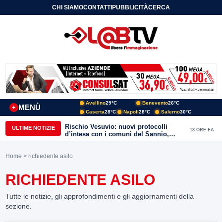
CHI SIAMO
CONTATTI
PUBBLICITÀ
CERCA
Avellino
29°C
Benevento
26°C
MENÙ
+
Caserta
28°C
Napoli
28°C
Salerno
30°C
Rischio Vesuvio: nuovi protocolli
ULTIME NOTIZIE
13 ORE FA
d’intesa con i comuni del Sannio,
firmato il protocollo con Arpaise
Home
> richiedente asilo
RICHIEDENTE ASILO
Tutte le notizie, gli approfondimenti e gli aggiornamenti della
sezione.