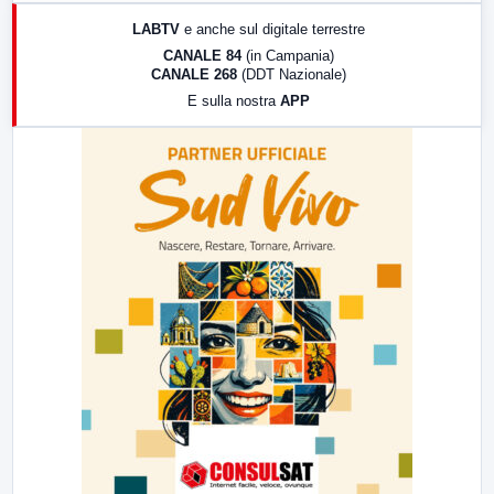
17:00
LabNews (replica)
LABTV
e anche sul digitale terrestre
18:30
Di Faccia e di Profilo (repliche)
CANALE 84
(in Campania)
CANALE 268
(DDT Nazionale)
19:30
LabNews (Diretta)
E sulla nostra
APP
21:00
Free Sport
23:00
LabNews (replica)