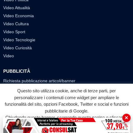
Video Attualità
Video Economia
Video Cultura
Video Sport
Video Tecnologie
Video Curiosità
Video
PUBBLICITÀ
Richiesta pubblicazione articoli/banner
Questo sito utilizza cookie, anche di terze parti, per
SEGUICI SUI SOCIAL
personalizzare i contenuti come widget per ampliare le
funzionalità del sito, opzioni Facebook, Twitter e social e funzioni
f
◎
▶
pubblicitarie di Google.
Facebook
Instagram
YouTube
×
Chiudendo questo banner, scorrendo questa pagina o cliccando
su qualunque suo elemento acconsenti all'uso dei cookie.
© 2026 LABTV - Tutti i diritti riservati