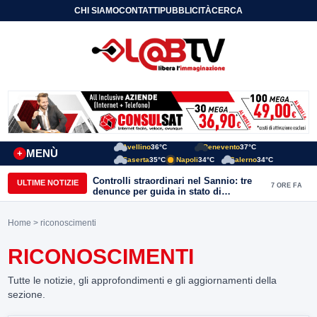
CHI SIAMO
CONTATTI
PUBBLICITÀ
CERCA
Avellino
36°C
Benevento
37°C
MENÙ
+
Caserta
35°C
Napoli
34°C
Salerno
34°C
Controlli straordinari nel Sannio: tre
ULTIME NOTIZIE
7 ORE FA
denunce per guida in stato di
ebbrezza, un arresto e 1.500 kg di
conserve sequestrate
Home
> riconoscimenti
RICONOSCIMENTI
Tutte le notizie, gli approfondimenti e gli aggiornamenti della
sezione.