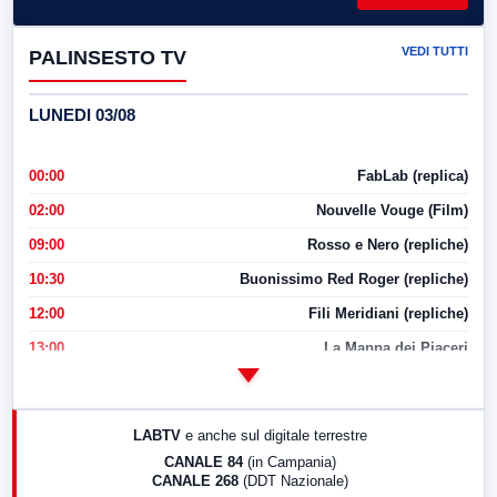
VEDI TUTTI
PALINSESTO TV
LUNEDI 03/08
00:00
FabLab (replica)
02:00
Nouvelle Vouge (Film)
09:00
Rosso e Nero (repliche)
10:30
Buonissimo Red Roger (repliche)
12:00
Fili Meridiani (repliche)
13:00
La Mappa dei Piaceri
14:00
LabNews
17:00
LabNews (replica)
LABTV
e anche sul digitale terrestre
18:30
Di Faccia e di Profilo (repliche)
CANALE 84
(in Campania)
CANALE 268
(DDT Nazionale)
19:30
LabNews (Diretta)