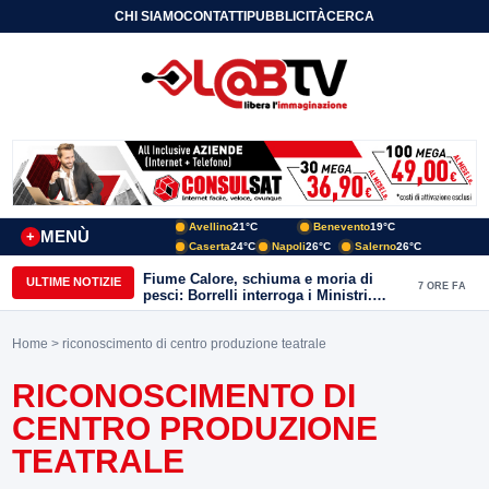
CHI SIAMO
CONTATTI
PUBBLICITÀ
CERCA
Avellino
21°C
Benevento
19°C
MENÙ
+
Caserta
24°C
Napoli
26°C
Salerno
26°C
Fiume Calore, schiuma e moria di
ULTIME NOTIZIE
7 ORE FA
pesci: Borrelli interroga i Ministri.
“Benevento paga l’assenza del
depuratore
Home
> riconoscimento di centro produzione teatrale
RICONOSCIMENTO DI
CENTRO PRODUZIONE
TEATRALE