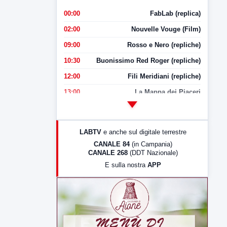
00:00
FabLab (replica)
02:00
Nouvelle Vouge (Film)
09:00
Rosso e Nero (repliche)
10:30
Buonissimo Red Roger (repliche)
12:00
Fili Meridiani (repliche)
13:00
La Mappa dei Piaceri
14:00
LabNews
17:00
LabNews (replica)
LABTV
e anche sul digitale terrestre
18:30
Di Faccia e di Profilo (repliche)
CANALE 84
(in Campania)
CANALE 268
(DDT Nazionale)
19:30
LabNews (Diretta)
E sulla nostra
APP
21:00
Free Sport
23:00
LabNews (replica)