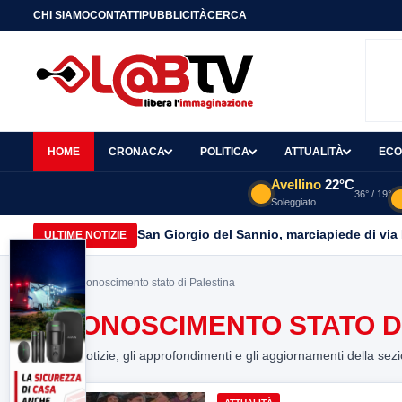
CHI SIAMO
CONTATTI
PUBBLICITÀ
CERCA
HOME
CRONACA
POLITICA
ATTUALITÀ
ECO
Avellino
22°C
36° / 19°
Soleggiato
San Giorgio del Sannio, marciapiede di via
ULTIME NOTIZIE
Home
> riconoscimento stato di Palestina
RICONOSCIMENTO STATO D
Tutte le notizie, gli approfondimenti e gli aggiornamenti della sez