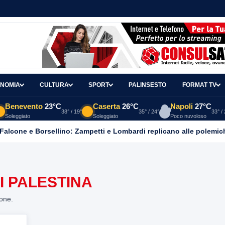
NOMIA
CULTURA
SPORT
PALINSESTO
FORMAT TV
Benevento
23°C
Caserta
26°C
Napoli
27°C
38° / 19°
35° / 24°
33° /
Soleggiato
Soleggiato
Poco nuvoloso
 Falcone e Borsellino: Zampetti e Lombardi replicano alle polemic
I PALESTINA
ione.