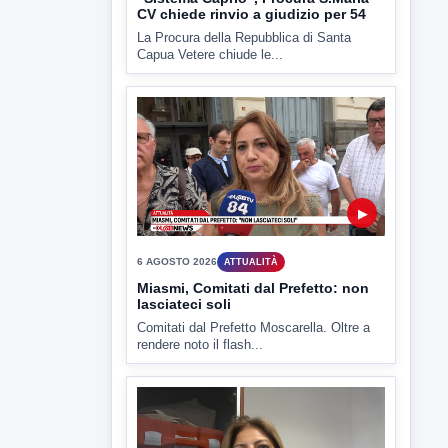
Capua Vetere chiude le...
▶
6 AGOSTO 2026
ATTUALITÀ
Miasmi, Comitati dal Prefetto: non
lasciateci soli
Comitati dal Prefetto Moscarella. Oltre a
rendere noto il flash...