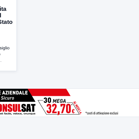
ita
l
Stato
siglio
e
.