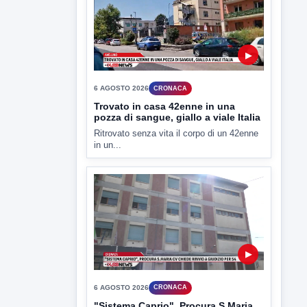
▶
6 AGOSTO 2026
CRONACA
Trovato in casa 42enne in una
pozza di sangue, giallo a viale Italia
Ritrovato senza vita il corpo di un 42enne
in un...
▶
6 AGOSTO 2026
CRONACA
"Sistema Caprio", Procura S.Maria
CV chiede rinvio a giudizio per 54
La Procura della Repubblica di Santa