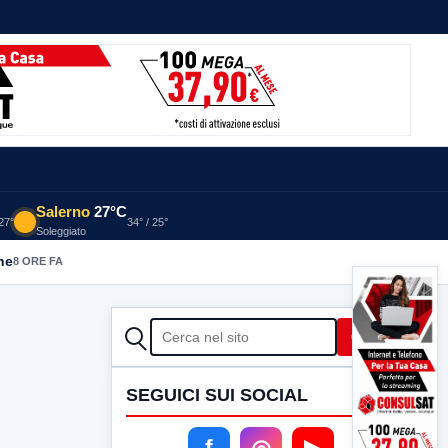
Salerno
27°C
 27°
34° / 25°
Soleggiato
he
8 ORE FA
CERCA
Cerca
SEGUICI SUI SOCIAL
f
◎
▶