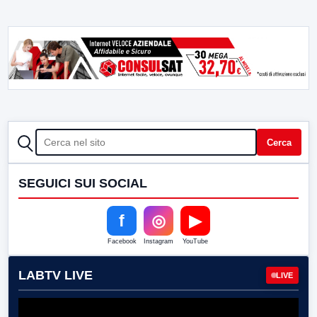
CERCA
Cerca
SEGUICI SUI SOCIAL
f
◎
▶
Facebook
Instagram
YouTube
LABTV LIVE
LIVE