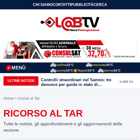
CHI SIAMO
CONTATTI
PUBBLICITÀ
CERCA
Avellino
32°C
Benevento
35°C
MENÙ
+
Caserta
33°C
Napoli
33°C
Salerno
34°C
Controlli straordinari nel Sannio: tre
ULTIME NOTIZIE
8 ORE FA
denunce per guida in stato di
ebbrezza, un arresto e 1.500 kg di
conserve sequestrate
Home
> ricorso al Tar
RICORSO AL TAR
Tutte le notizie, gli approfondimenti e gli aggiornamenti della
sezione.