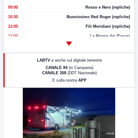
09:00
Rosso e Nero (repliche)
10:30
Buonissimo Red Roger (repliche)
12:00
Fili Meridiani (repliche)
13:00
La Mappa dei Piaceri
14:00
LabNews
17:00
LabNews (replica)
LABTV
e anche sul digitale terrestre
18:30
Di Faccia e di Profilo (repliche)
CANALE 84
(in Campania)
CANALE 268
(DDT Nazionale)
19:30
LabNews (Diretta)
E sulla nostra
APP
21:00
Free Sport
23:00
LabNews (replica)