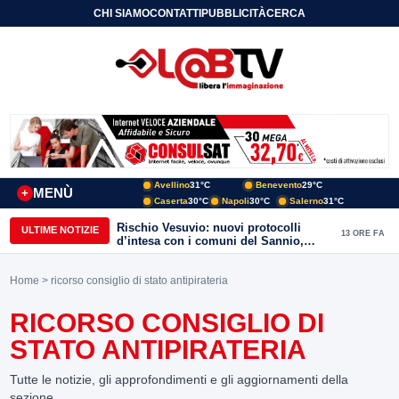
CHI SIAMO
CONTATTI
PUBBLICITÀ
CERCA
Avellino
31°C
Benevento
29°C
MENÙ
+
Caserta
30°C
Napoli
30°C
Salerno
31°C
Rischio Vesuvio: nuovi protocolli
ULTIME NOTIZIE
13 ORE FA
d’intesa con i comuni del Sannio,
firmato il protocollo con Arpaise
Home
> ricorso consiglio di stato antipirateria
RICORSO CONSIGLIO DI
STATO ANTIPIRATERIA
Tutte le notizie, gli approfondimenti e gli aggiornamenti della
sezione.