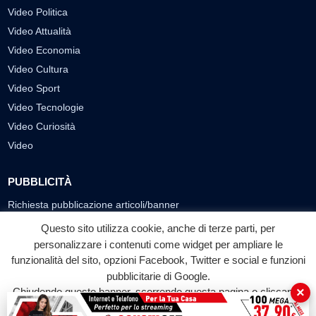
Video Politica
Video Attualità
Video Economia
Video Cultura
Video Sport
Video Tecnologie
Video Curiosità
Video
PUBBLICITÀ
Richiesta pubblicazione articoli/banner
Questo sito utilizza cookie, anche di terze parti, per
SEGUICI SUI SOCIAL
personalizzare i contenuti come widget per ampliare le
funzionalità del sito, opzioni Facebook, Twitter e social e funzioni
f
◎
▶
pubblicitarie di Google.
Facebook
Instagram
YouTube
×
Chiudendo questo banner, scorrendo questa pagina o cliccando
su qualunque suo elemento acconsenti all'uso dei cookie.