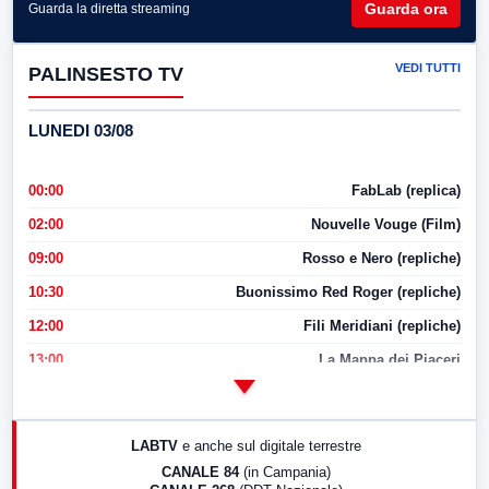
Guarda ora
Guarda la diretta streaming
VEDI TUTTI
PALINSESTO TV
LUNEDI 03/08
00:00
FabLab (replica)
02:00
Nouvelle Vouge (Film)
09:00
Rosso e Nero (repliche)
10:30
Buonissimo Red Roger (repliche)
12:00
Fili Meridiani (repliche)
13:00
La Mappa dei Piaceri
14:00
LabNews
17:00
LabNews (replica)
LABTV
e anche sul digitale terrestre
18:30
Di Faccia e di Profilo (repliche)
CANALE 84
(in Campania)