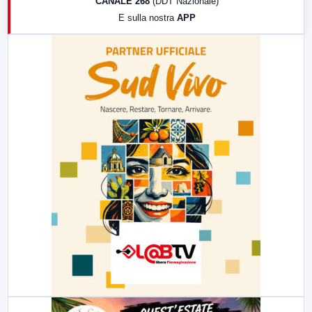
CANALE 268
(DDT Nazionale)
19:30
LabNews (Diretta)
E sulla nostra
APP
21:00
Free Sport
23:00
LabNews (replica)