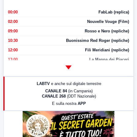
00:00
FabLab (replica)
02:00
Nouvelle Vouge (Film)
09:00
Rosso e Nero (repliche)
10:30
Buonissimo Red Roger (repliche)
12:00
Fili Meridiani (repliche)
13:00
La Mappa dei Piaceri
14:00
LabNews
17:00
LabNews (replica)
LABTV
e anche sul digitale terrestre
18:30
Di Faccia e di Profilo (repliche)
CANALE 84
(in Campania)
CANALE 268
(DDT Nazionale)
19:30
LabNews (Diretta)
E sulla nostra
APP
21:00
Free Sport
23:00
LabNews (replica)