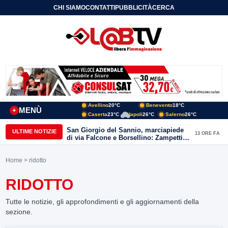
CHI SIAMO
CONTATTI
PUBBLICITÀ
CERCA
Avellino
20°C
Benevento
18°C
MENÙ
+
Caserta
23°C
Napoli
26°C
Salerno
26°C
San Giorgio del Sannio, marciapiede
ULTIME NOTIZIE
13 ORE FA
di via Falcone e Borsellino: Zampetti e
Lombardi replicano alle polemiche
Home
> ridotto
RIDOTTO
Tutte le notizie, gli approfondimenti e gli aggiornamenti della
sezione.