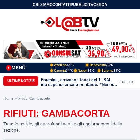
CHI SIAMO
CONTATTI
PUBBLICITÀ
CERCA
Avellino
32°C
Benevento
33°C
MENÙ
+
Caserta
34°C
Napoli
34°C
Salerno
34°C
Forestali, arrivano i fondi del 1° SAL
ULTIME NOTIZIE
2 ORE FA
ma stipendi ancora in ritardo: “Non è
più sostenibile”
Home
> Rifiuti: Gambacorta
RIFIUTI: GAMBACORTA
Tutte le notizie, gli approfondimenti e gli aggiornamenti della
sezione.