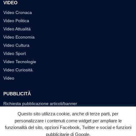
VIDEO
Video Cronaca
Video Politica
Video Attualità
Video Economia
Video Cultura
Video Sport
Video Tecnologie
Video Curiosità
Video
PUBBLICITÀ
Richiesta pubblicazione articoli/banner
Questo sito utilizza cookie, anche di terze parti, per
SEGUICI SUI SOCIAL
personalizzare i contenuti come widget per ampliare le
f
◎
▶
funzionalità del sito, opzioni Facebook, Twitter e social e funzioni
pubblicitarie di Google.