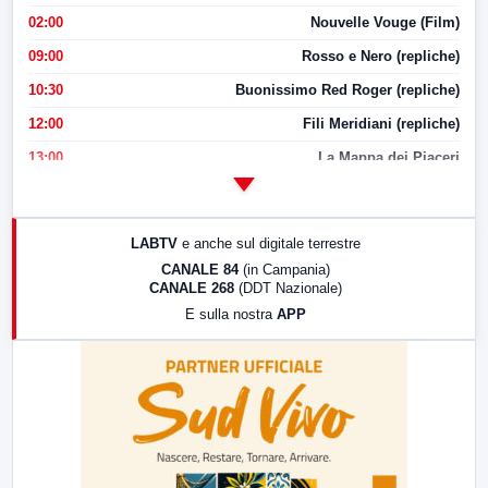
02:00
Nouvelle Vouge (Film)
09:00
Rosso e Nero (repliche)
10:30
Buonissimo Red Roger (repliche)
12:00
Fili Meridiani (repliche)
13:00
La Mappa dei Piaceri
14:00
LabNews
17:00
LabNews (replica)
LABTV
e anche sul digitale terrestre
18:30
Di Faccia e di Profilo (repliche)
CANALE 84
(in Campania)
CANALE 268
(DDT Nazionale)
19:30
LabNews (Diretta)
E sulla nostra
APP
21:00
Free Sport
23:00
LabNews (replica)