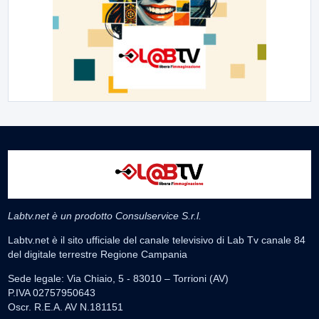
Labtv.net è un prodotto Consulservice S.r.l.
Labtv.net è il sito ufficiale del canale televisivo di Lab Tv canale 84
del digitale terrestre Regione Campania
Sede legale: Via Chiaio, 5 - 83010 – Torrioni (AV)
P.IVA 02757950643
Oscr. R.E.A. AV N.181151