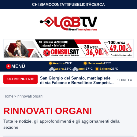
CHI SIAMO
CONTATTI
PUBBLICITÀ
CERCA
Avellino
20°C
Benevento
19°C
MENÙ
+
Caserta
24°C
Napoli
27°C
Salerno
26°C
San Giorgio del Sannio, marciapiede
ULTIME NOTIZIE
13 ORE FA
di via Falcone e Borsellino: Zampetti e
Lombardi replicano alle polemiche
Home
> rinnovati organi
RINNOVATI ORGANI
Tutte le notizie, gli approfondimenti e gli aggiornamenti della
sezione.