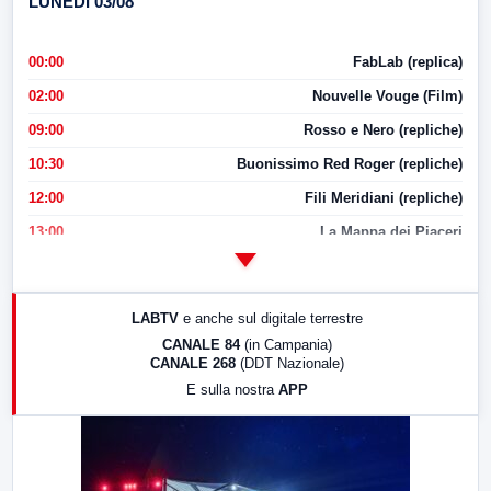
LUNEDI 03/08
00:00
FabLab (replica)
02:00
Nouvelle Vouge (Film)
09:00
Rosso e Nero (repliche)
10:30
Buonissimo Red Roger (repliche)
12:00
Fili Meridiani (repliche)
13:00
La Mappa dei Piaceri
14:00
LabNews
17:00
LabNews (replica)
LABTV
e anche sul digitale terrestre
18:30
Di Faccia e di Profilo (repliche)
CANALE 84
(in Campania)
CANALE 268
(DDT Nazionale)
19:30
LabNews (Diretta)
E sulla nostra
APP
21:00
Free Sport
23:00
LabNews (replica)