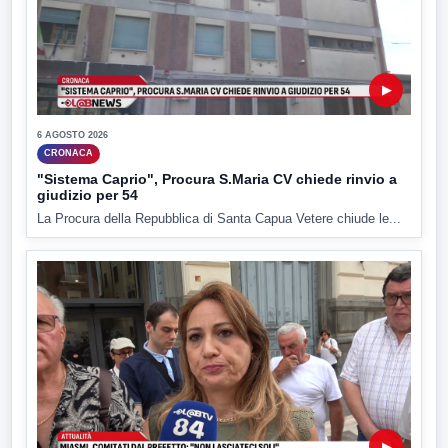
▶
6 AGOSTO 2026
CRONACA
"Sistema Caprio", Procura S.Maria CV chiede rinvio a
giudizio per 54
La Procura della Repubblica di Santa Capua Vetere chiude le...
▶