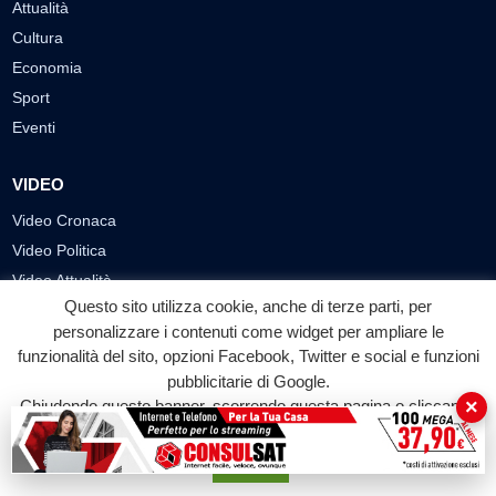
Attualità
Cultura
Economia
Sport
Eventi
VIDEO
Video Cronaca
Video Politica
Video Attualità
Questo sito utilizza cookie, anche di terze parti, per
Video Economia
personalizzare i contenuti come widget per ampliare le
Video Cultura
funzionalità del sito, opzioni Facebook, Twitter e social e funzioni
Video Sport
pubblicitarie di Google.
Video Tecnologie
×
Chiudendo questo banner, scorrendo questa pagina o cliccando
Video Curiosità
su qualunque suo elemento acconsenti all'uso dei cookie.
Video
Accetta