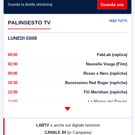
Guarda ora
Guarda la diretta streaming
VEDI TUTTI
PALINSESTO TV
LUNEDI 03/08
00:00
FabLab (replica)
02:00
Nouvelle Vouge (Film)
09:00
Rosso e Nero (repliche)
10:30
Buonissimo Red Roger (repliche)
12:00
Fili Meridiani (repliche)
13:00
La Mappa dei Piaceri
14:00
LabNews
17:00
LabNews (replica)
LABTV
e anche sul digitale terrestre
18:30
Di Faccia e di Profilo (repliche)
CANALE 84
(in Campania)