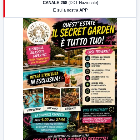
CANALE 268
(DDT Nazionale)
19:30
LabNews (Diretta)
E sulla nostra
APP
21:00
Free Sport
23:00
LabNews (replica)