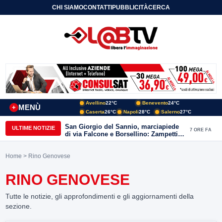
CHI SIAMO
CONTATTI
PUBBLICITÀ
CERCA
Avellino
22°C
Benevento
24°C
MENÙ
+
Caserta
26°C
Napoli
28°C
Salerno
27°C
San Giorgio del Sannio, marciapiede
ULTIME NOTIZIE
7 ORE FA
di via Falcone e Borsellino: Zampetti e
Lombardi replicano alle polemiche
Home
> Rino Genovese
RINO GENOVESE
Tutte le notizie, gli approfondimenti e gli aggiornamenti della
sezione.