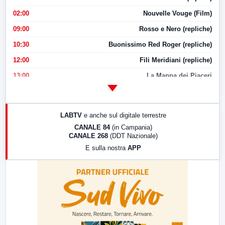
02:00
Nouvelle Vouge (Film)
09:00
Rosso e Nero (repliche)
10:30
Buonissimo Red Roger (repliche)
12:00
Fili Meridiani (repliche)
13:00
La Mappa dei Piaceri
14:00
LabNews
17:00
LabNews (replica)
LABTV
e anche sul digitale terrestre
18:30
Di Faccia e di Profilo (repliche)
CANALE 84
(in Campania)
CANALE 268
(DDT Nazionale)
19:30
LabNews (Diretta)
E sulla nostra
APP
21:00
Free Sport
23:00
LabNews (replica)