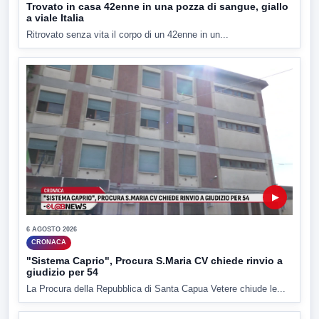
Trovato in casa 42enne in una pozza di sangue, giallo
a viale Italia
Ritrovato senza vita il corpo di un 42enne in un...
▶
6 AGOSTO 2026
CRONACA
"Sistema Caprio", Procura S.Maria CV chiede rinvio a
giudizio per 54
La Procura della Repubblica di Santa Capua Vetere chiude le...