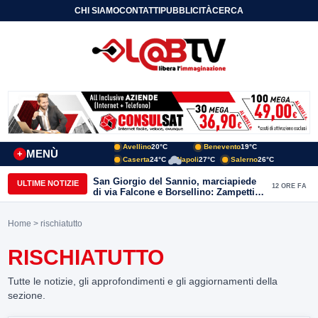
CHI SIAMO
CONTATTI
PUBBLICITÀ
CERCA
Avellino
20°C
Benevento
19°C
MENÙ
+
Caserta
24°C
Napoli
27°C
Salerno
26°C
San Giorgio del Sannio, marciapiede
ULTIME NOTIZIE
12 ORE FA
di via Falcone e Borsellino: Zampetti e
Lombardi replicano alle polemiche
Home
> rischiatutto
RISCHIATUTTO
Tutte le notizie, gli approfondimenti e gli aggiornamenti della
sezione.