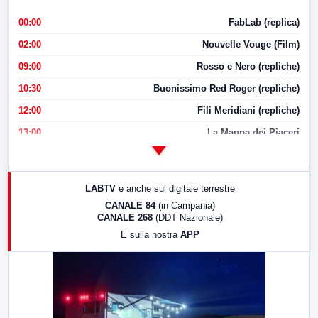
00:00
FabLab (replica)
02:00
Nouvelle Vouge (Film)
09:00
Rosso e Nero (repliche)
10:30
Buonissimo Red Roger (repliche)
12:00
Fili Meridiani (repliche)
13:00
La Mappa dei Piaceri
14:00
LabNews
17:00
LabNews (replica)
LABTV
e anche sul digitale terrestre
18:30
Di Faccia e di Profilo (repliche)
CANALE 84
(in Campania)
CANALE 268
(DDT Nazionale)
19:30
LabNews (Diretta)
E sulla nostra
APP
21:00
Free Sport
23:00
LabNews (replica)