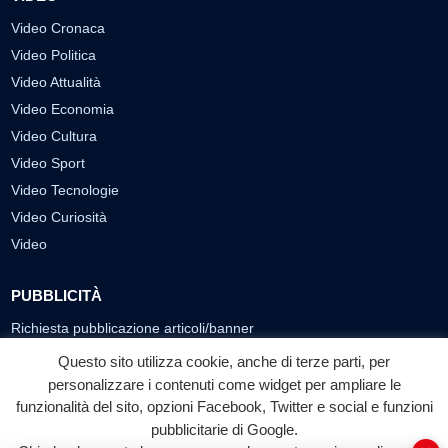
Video Cronaca
Video Politica
Video Attualità
Video Economia
Video Cultura
Video Sport
Video Tecnologie
Video Curiosità
Video
PUBBLICITÀ
Richiesta pubblicazione articoli/banner
Questo sito utilizza cookie, anche di terze parti, per
SEGUICI SUI SOCIAL
personalizzare i contenuti come widget per ampliare le
f
◎
▶
funzionalità del sito, opzioni Facebook, Twitter e social e funzioni
pubblicitarie di Google.
Facebook
Instagram
YouTube