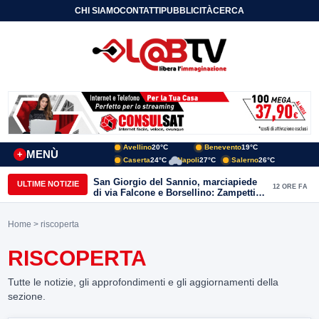
CHI SIAMO
CONTATTI
PUBBLICITÀ
CERCA
Avellino
20°C
Benevento
19°C
MENÙ
+
Caserta
24°C
Napoli
27°C
Salerno
26°C
San Giorgio del Sannio, marciapiede
ULTIME NOTIZIE
12 ORE FA
di via Falcone e Borsellino: Zampetti e
Lombardi replicano alle polemiche
Home
> riscoperta
RISCOPERTA
Tutte le notizie, gli approfondimenti e gli aggiornamenti della
sezione.