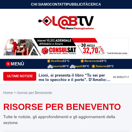
CHI SIAMO
CONTATTI
PUBBLICITÀ
CERCA
Avellino
31°C
Benevento
29°C
MENÙ
+
Caserta
30°C
Napoli
30°C
Salerno
30°C
Lioni, si presenta il libro “Tu sei per
ULTIME NOTIZIE
39 MINUTI FA
me lo specchio e il porto”. D’Amelio:
“Gettiamo un seme d’impegno futuro
per tante e tanti”
Home
> risorse per Benevento
RISORSE PER BENEVENTO
Tutte le notizie, gli approfondimenti e gli aggiornamenti della
sezione.