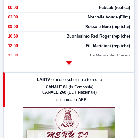
00:00
FabLab (replica)
02:00
Nouvelle Vouge (Film)
09:00
Rosso e Nero (repliche)
10:30
Buonissimo Red Roger (repliche)
12:00
Fili Meridiani (repliche)
13:00
La Mappa dei Piaceri
14:00
LabNews
17:00
LabNews (replica)
LABTV
e anche sul digitale terrestre
18:30
Di Faccia e di Profilo (repliche)
CANALE 84
(in Campania)
CANALE 268
(DDT Nazionale)
19:30
LabNews (Diretta)
E sulla nostra
APP
21:00
Free Sport
23:00
LabNews (replica)