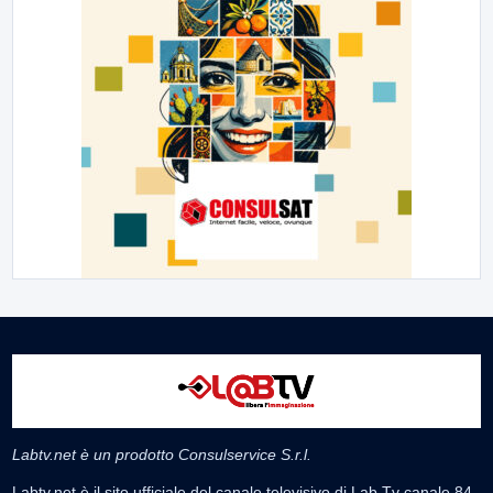
Labtv.net è un prodotto Consulservice S.r.l.
Labtv.net è il sito ufficiale del canale televisivo di Lab Tv canale 84