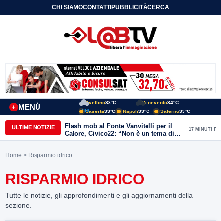
CHI SIAMO
CONTATTI
PUBBLICITÀ
CERCA
Avellino
33°C
Benevento
34°C
MENÙ
+
Caserta
33°C
Napoli
33°C
Salerno
33°C
Flash mob al Ponte Vanvitelli per il
ULTIME NOTIZIE
17 MINUTI FA
Calore, Civico22: “Non è un tema di
quartiere, riguarda tutta Benevento”
Home
> Risparmio idrico
RISPARMIO IDRICO
Tutte le notizie, gli approfondimenti e gli aggiornamenti della
sezione.