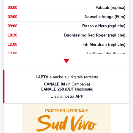
00:00
FabLab (replica)
02:00
Nouvelle Vouge (Film)
09:00
Rosso e Nero (repliche)
10:30
Buonissimo Red Roger (repliche)
12:00
Fili Meridiani (repliche)
13:00
La Mappa dei Piaceri
14:00
LabNews
17:00
LabNews (replica)
LABTV
e anche sul digitale terrestre
18:30
Di Faccia e di Profilo (repliche)
CANALE 84
(in Campania)
CANALE 268
(DDT Nazionale)
19:30
LabNews (Diretta)
E sulla nostra
APP
21:00
Free Sport
23:00
LabNews (replica)