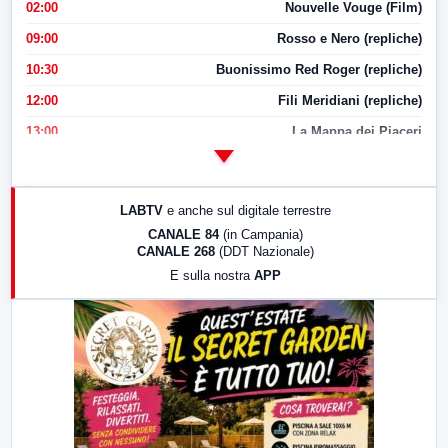
02:00
Nouvelle Vouge (Film)
09:00
Rosso e Nero (repliche)
10:30
Buonissimo Red Roger (repliche)
12:00
Fili Meridiani (repliche)
13:00
La Mappa dei Piaceri
14:00
LabNews
17:00
LabNews (replica)
LABTV
e anche sul digitale terrestre
18:30
Di Faccia e di Profilo (repliche)
CANALE 84
(in Campania)
CANALE 268
(DDT Nazionale)
19:30
LabNews (Diretta)
E sulla nostra
APP
21:00
Free Sport
23:00
LabNews (replica)