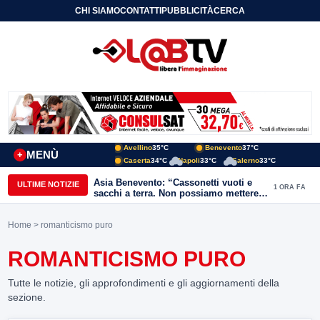
CHI SIAMO
CONTATTI
PUBBLICITÀ
CERCA
Avellino
35°C
Benevento
37°C
MENÙ
+
Caserta
34°C
Napoli
33°C
Salerno
33°C
Asia Benevento: “Cassonetti vuoti e
ULTIME NOTIZIE
1 ORA FA
sacchi a terra. Non possiamo mettere
una toppa alla mancanza di rispetto”
Home
> romanticismo puro
ROMANTICISMO PURO
Tutte le notizie, gli approfondimenti e gli aggiornamenti della
sezione.