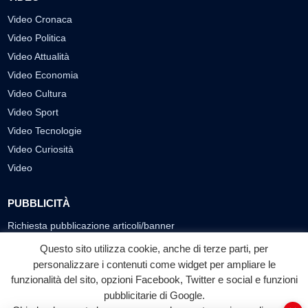
Video Cronaca
Video Politica
Video Attualità
Video Economia
Video Cultura
Video Sport
Video Tecnologie
Video Curiosità
Video
PUBBLICITÀ
Richiesta pubblicazione articoli/banner
Questo sito utilizza cookie, anche di terze parti, per
SEGUICI SUI SOCIAL
personalizzare i contenuti come widget per ampliare le
f
◎
▶
funzionalità del sito, opzioni Facebook, Twitter e social e funzioni
pubblicitarie di Google.
Facebook
Instagram
YouTube