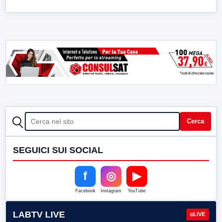
CERCA
Cerca
SEGUICI SUI SOCIAL
f
◎
▶
Facebook
Instagram
YouTube
LABTV LIVE
LIVE