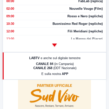
00:00
FabLab (replica)
02:00
Nouvelle Vouge (Film)
09:00
Rosso e Nero (repliche)
10:30
Buonissimo Red Roger (repliche)
12:00
Fili Meridiani (repliche)
13:00
La Mappa dei Piaceri
14:00
LabNews
17:00
LabNews (replica)
LABTV
e anche sul digitale terrestre
18:30
Di Faccia e di Profilo (repliche)
CANALE 84
(in Campania)
CANALE 268
(DDT Nazionale)
19:30
LabNews (Diretta)
E sulla nostra
APP
21:00
Free Sport
23:00
LabNews (replica)