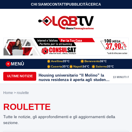
CHI SIAMO
CONTATTI
PUBBLICITÀ
CERCA
Avellino
35°C
Benevento
36°C
MENÙ
+
Caserta
35°C
Napoli
34°C
Salerno
35°C
Housing universitario “Il Molino” la
ULTIME NOTIZIE
13 MINUTI FA
nuova residenza è aperta agli studenti
del Conservatorio “Nicola Sala” e
dell’Unisannio
Home
> roulette
ROULETTE
Tutte le notizie, gli approfondimenti e gli aggiornamenti della
sezione.